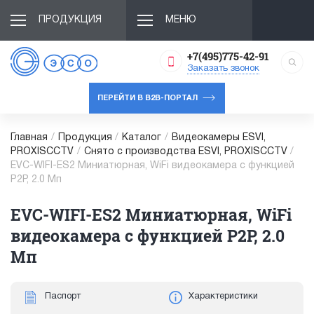
ПРОДУКЦИЯ
МЕНЮ
+7(495)775-42-91
Заказать звонок
ПЕРЕЙТИ В B2B-ПОРТАЛ
Главная
/
Продукция
/
Каталог
/
Видеокамеры ESVI,
PROXISCCTV
/
Снято с производства ESVI, PROXISCCTV
/
EVC-WIFI-ES2 Миниатюрная, WiFi видеокамера с функцией
P2P, 2.0 Мп
EVC-WIFI-ES2 Миниатюрная, WiFi
видеокамера с функцией P2P, 2.0
Мп
Паспорт
Характеристики