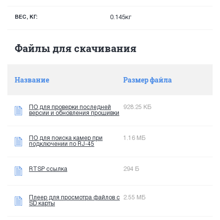
ВЕС, КГ:
0.145кг
Файлы для скачивания
Название
Размер файла
ПО для проверки последней
928.25 КБ
версии и обновления прошивки
ПО для поиска камер при
1.16 МБ
подключении по RJ-45
RTSP ссылка
294 Б
Плеер для просмотра файлов с
2.55 МБ
SD карты