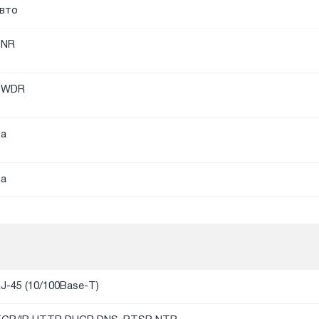
вто
DNR
DWDR
а
а
J-45 (10/100Base-T)