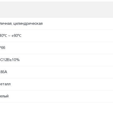
личная, цилиндрическая
40℃ ~ +60℃
P66
DC12В±10%
.85A
еталл
елый