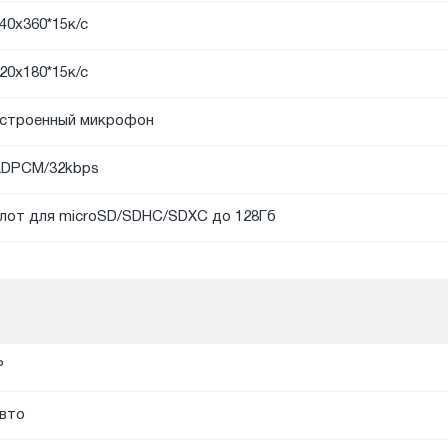
40х360*15к/с
20x180*15к/с
строенный микрофон
DPCM/32kbps
лот для microSD/SDHC/SDXC до 128Гб
P
вто