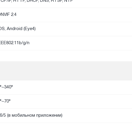
CP/IP, HTTP, DHCP, DNS, RTSP, NTP
NVIF 2.4
OS, Android (Eye4)
EEE802.11b/g/n
°~340°
°~70°
6/5 (в мобильном приложении)