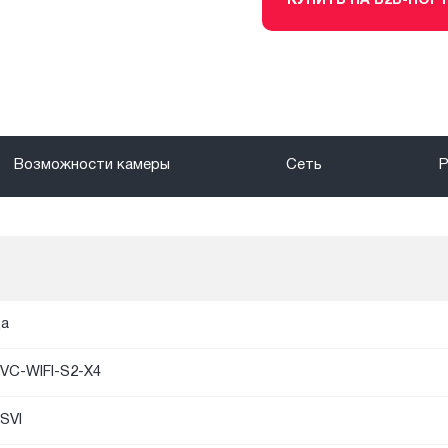
КУПИТЬ НА B2B-ПОР
Возможности камеры
Сеть
а
VC-WIFI-S2-X4
SVI