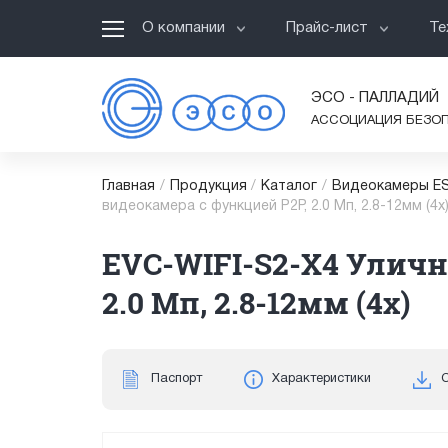
О компании
Прайс-лист
Те
ЭСО - ПАЛЛАДИЙ
АССОЦИАЦИЯ БЕЗО
Главная
/
Продукция
/
Каталог
/
Видеокамеры ES
видеокамера с функцией P2P, 2.0 Мп, 2.8-12мм (4x
EVC-WIFI-S2-X4 Уличн
2.0 Мп, 2.8-12мм (4x)
Паспорт
Характеристики