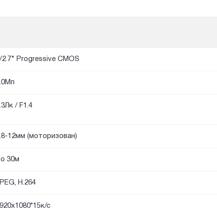
/2.7" Progressive CMOS
.0Мп
.3Лк / F1.4
.8-12мм (моторизован)
о 30м
PEG, H.264
920х1080*15к/с