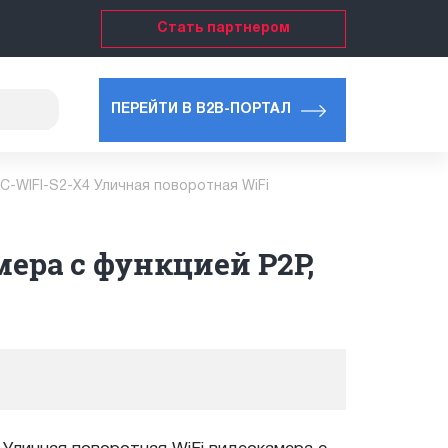
Стать партнером
ПЕРЕЙТИ В B2B-ПОРТАЛ
C-WIFI-S2-X4 Уличная поворотная WiFi
ера с функцией P2P,