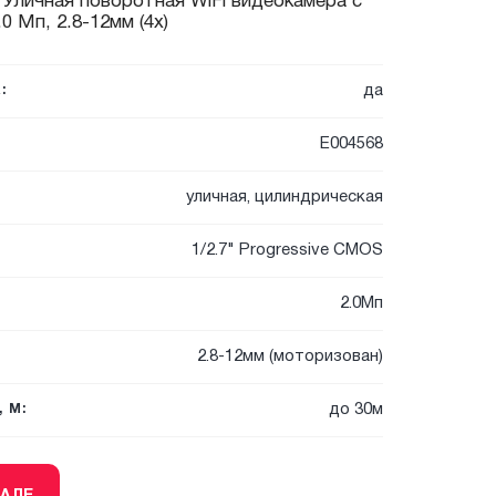
 Уличная поворотная WiFi видеокамера с
0 Мп, 2.8-12мм (4x)
да
:
E004568
уличная, цилиндрическая
1/2.7" Progressive CMOS
2.0Мп
2.8-12мм (моторизован)
до 30м
 М: