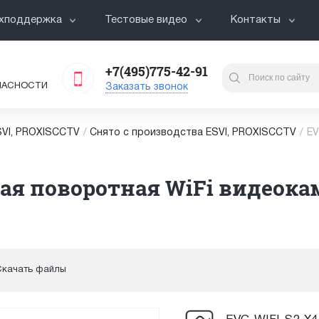
хподдержка
Тестовые видео
Контакты
+7(495)775-42-91
ПАСНОСТИ
Заказать звонок
VI, PROXISCCTV
/
Снято с производства ESVI, PROXISCCTV
/
EV
)
ая поворотная WiFi видеокам
Скачать файлы