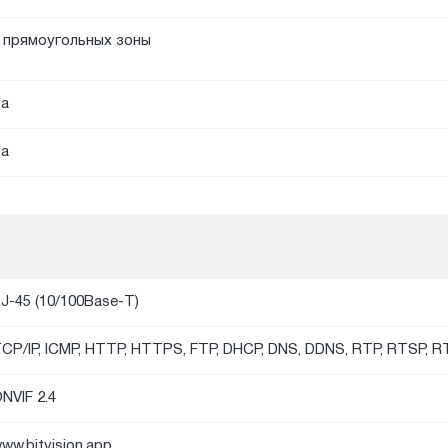
 прямоугольных зоны
а
а
J-45 (10/100Base-T)
CP/IP, ICMP, HTTP, HTTPS, FTP, DHCP, DNS, DDNS, RTP, RTSP, 
NVIF 2.4
ww.bitvision.app