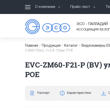
О компании
Прайс-лист
Те
ЭСО - ПАЛЛАДИЙ
АССОЦИАЦИЯ БЕЗО
Главная
/
Продукция
/
Каталог
/
Видеокамеры ES
2.0Мп*20к/с, f=2.8-12мм, POE
EVC-ZM60-F21-P (BV) у
POE
Паспорт
Характеристики