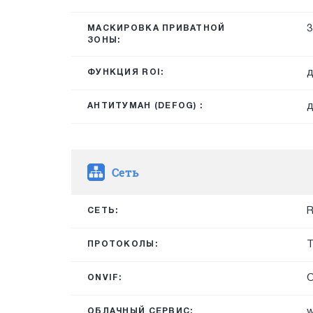
3
МАСКИРОВКА ПРИВАТНОЙ
ЗОНЫ:
д
ФУНКЦИЯ ROI:
д
АНТИТУМАН (DEFOG) :
Сеть
R
СЕТЬ:
T
ПРОТОКОЛЫ:
O
ONVIF:
w
ОБЛАЧНЫЙ СЕРВИС: