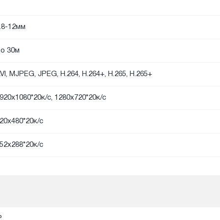
.8-12мм
о 30м
VI, MJPEG, JPEG, H.264, H.264+, H.265, H.265+
920х1080*20к/с, 1280х720*20к/с
20x480*20к/с
52х288*20к/с
P