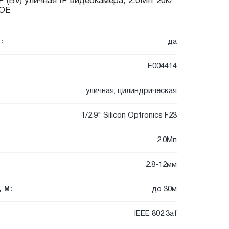
(BV) уличная IP видеокамера, 2.0Мп*20к/
POE
да
:
E004414
уличная, цилиндрическая
1/2.9" Silicon Optronics F23
2.0Мп
2.8-12мм
до 30м
 М:
IEEE 802.3af