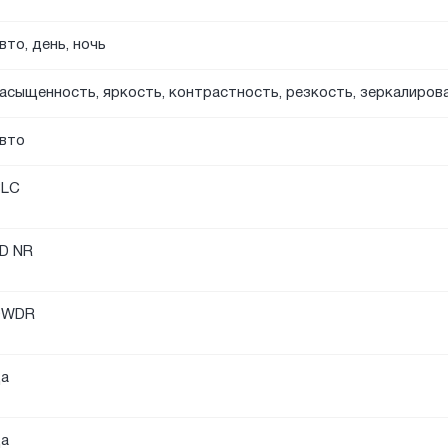
вто, день, ночь
асыщенность, яркость, контрастность, резкость, зеркалиров
вто
BLC
D NR
DWDR
а
а