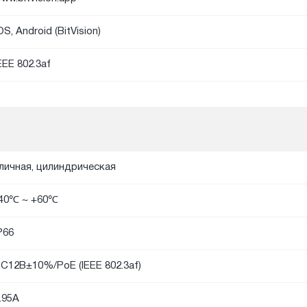
OS, Android (BitVision)
EEE 802.3af
личная, цилиндрическая
40℃ ~ +60℃
P66
C12В±10%/PoE (IEEE 802.3af)
.95A