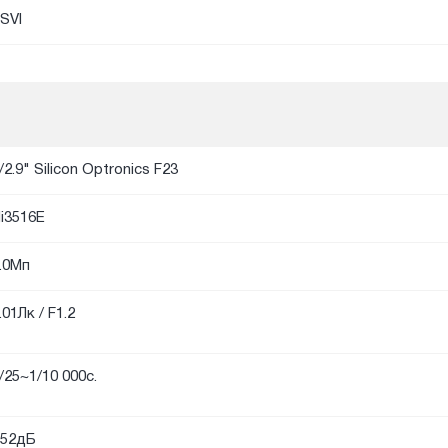
SVI
/2.9" Silicon Optronics F23
i3516E
.0Мп
.01Лк / F1.2
/25~1/10 000с.
52дБ