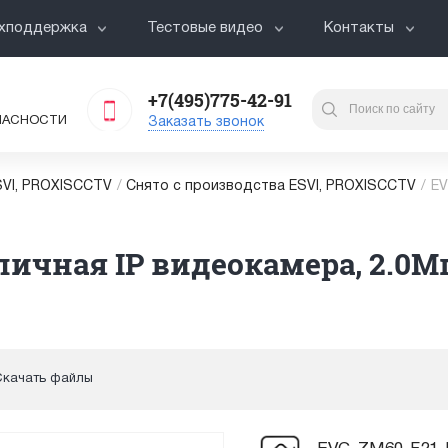
хподдержка
Тестовые видео
Контакты
+7(495)775-42-91
ПАСНОСТИ
Заказать звонок
VI, PROXISCCTV
/
Снято с производства ESVI, PROXISCCTV
/
EV
личная IP видеокамера, 2.0Мп
Скачать файлы