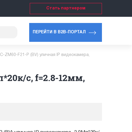
Стать партнером
ПЕРЕЙТИ В B2B-ПОРТАЛ
C-ZM60-F21-P (BV) уличная IP видеокамера,
*20к/с, f=2.8-12мм,