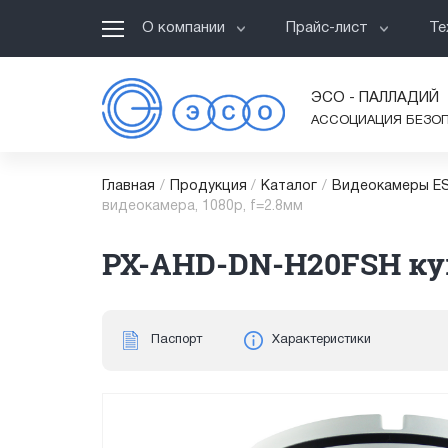
О компании
Прайс-лист
Те
ЭСО - ПАЛЛАДИЙ
АССОЦИАЦИЯ БЕЗО
Главная
/
Продукция
/
Каталог
/
Видеокамеры ES
видеокамера, 1080p, f=2.8мм
PX-AHD-DN-H20FSH куп
Паспорт
Характеристики