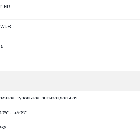
D NR
DWDR
а
личная, купольная, антивандальная
40℃ ~ +50℃
P66