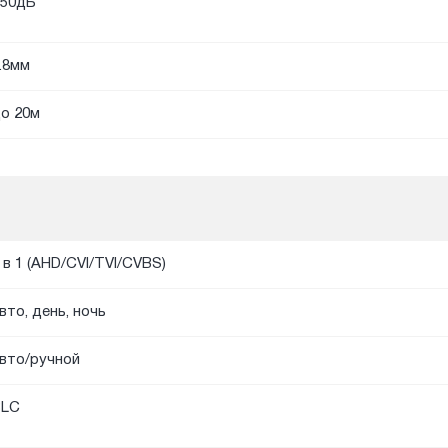
50дБ
.8мм
о 20м
 в 1 (AHD/CVI/TVI/CVBS)
вто, день, ночь
вто/ручной
BLC