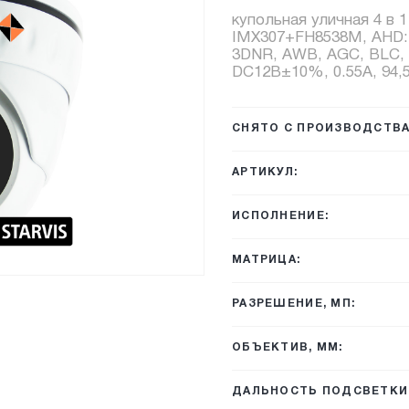
купольная уличная 4 в 1
IMX307+FH8538M, AHD: 1
3DNR, AWB, AGC, BLC, 
DC12В±10%, 0.55А, 94,5
СНЯТО С ПРОИЗВОДСТВА
АРТИКУЛ:
ИСПОЛНЕНИЕ:
МАТРИЦА:
РАЗРЕШЕНИЕ, МП:
ОБЪЕКТИВ, ММ:
ДАЛЬНОСТЬ ПОДСВЕТКИ,