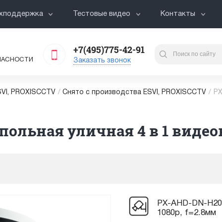
хподдержка
Тестовые видео
Контакты
+7(495)775-42-91
ПАСНОСТИ
Заказать звонок
VI, PROXISCCTV
/
Снято с производства ESVI, PROXISCCTV
/
PX
ольная уличная 4 в 1 видеок
PX-AHD-DN-H20F
1080p, f=2.8мм