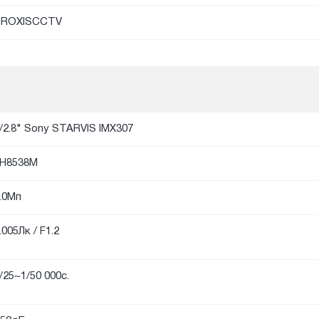
PROXISCCTV
/2.8" Sony STARVIS IMX307
H8538M
.0Мп
.005Лк / F1.2
/25~1/50 000с.