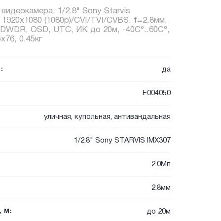
 видеокамера, 1/2.8" Sony Starvis
920x1080 (1080p)/CVI/TVI/CVBS, f=2.8мм,
DWDR, OSD, UTC, ИК до 20м, -40C°..60C°,
x76, 0.45кг
да
:
E004050
уличная, купольная, антивандальная
1/2.8" Sony STARVIS IMX307
2.0Мп
2.8мм
до 20м
 М: