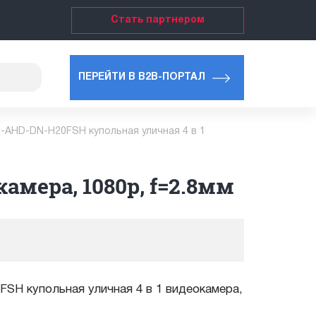
Стать партнером
ПЕРЕЙТИ В B2B-ПОРТАЛ
-AHD-DN-H20FSH купольная уличная 4 в 1
амера, 1080p, f=2.8мм
SH купольная уличная 4 в 1 видеокамера,