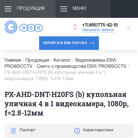
ПРОДУКЦИЯ
МЕНЮ
+7(495)775-42-91
Заказать звонок
ПЕРЕЙТИ В B2B-ПОРТАЛ
Главная
/
Продукция
/
Каталог
/
Видеокамеры ESVI,
PROXISCCTV
/
Снято с производства ESVI, PROXISCCTV
/
PX-AHD-DNT-H20FS (b) купольная уличная 4 в 1
видеокамера, 1080p, f=2.8-12мм
PX-AHD-DNT-H20FS (b) купольная
уличная 4 в 1 видеокамера, 1080p,
f=2.8-12мм
Паспорт
Характеристики