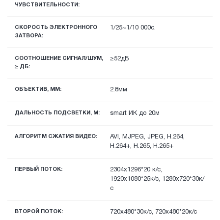
ЧУВСТВИТЕЛЬНОСТИ:
СКОРОСТЬ ЭЛЕКТРОННОГО
1/25~1/10 000с.
ЗАТВОРА:
СООТНОШЕНИЕ СИГНАЛ/ШУМ,
≥52дБ
≥ ДБ:
ОБЪЕКТИВ, ММ:
2.8мм
ДАЛЬНОСТЬ ПОДСВЕТКИ, М:
smart ИК до 20м
АЛГОРИТМ СЖАТИЯ ВИДЕО:
AVI, MJPEG, JPEG, H.264,
H.264+, H.265, H.265+
ПЕРВЫЙ ПОТОК:
2304x1296*20 к/с,
1920х1080*25к/с, 1280х720*30к/
с
ВТОРОЙ ПОТОК:
720х480*30к/с, 720x480*20к/с