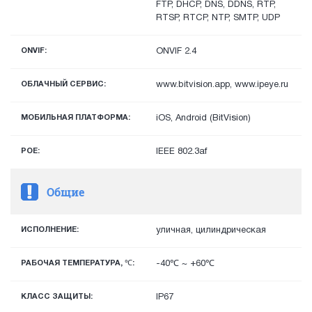
FTP, DHCP, DNS, DDNS, RTP,
RTSP, RTCP, NTP, SMTP, UDP
ONVIF:
ONVIF 2.4
ОБЛАЧНЫЙ СЕРВИС:
www.bitvision.app, www.ipeye.ru
МОБИЛЬНАЯ ПЛАТФОРМА:
iOS, Android (BitVision)
POE:
IEEE 802.3af
Общие
ИСПОЛНЕНИЕ:
уличная, цилиндрическая
РАБОЧАЯ ТЕМПЕРАТУРА, ℃:
-40℃ ~ +60℃
КЛАСС ЗАЩИТЫ:
IP67