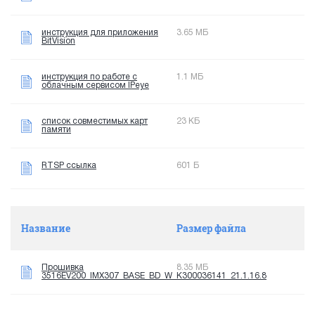
инструкция для приложения
3.65 МБ
BitVision
инструкция по работе с
1.1 МБ
облачным сервисом IPeye
список совместимых карт
23 КБ
памяти
RTSP ссылка
601 Б
Название
Размер файла
Прошивка
8.35 МБ
3516EV200_IMX307_BASE_BD_W_K300036141_21.1.16.8