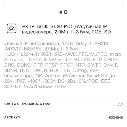
PX-IP-BH30-SE20-P/C (BV) уличная IP
видеокамера, 2.0Мп, f=3.6мм, POE, SD
уличная IP видеокамера, 1/2.8" Sony STARVIS
IMX307+Hi3516E, 2.0Мп, f=3.6мм,
H.264/H.264+/H.265/H.265+/AVI/JPEG/MJPEG, micro
SD слот, TCP/IP, ICMP, HTTP, HTTPS, FTP, DHCP,
DNS, DDNS, RTP, RTSP, RTCP, NTP, SMTP, ONVIF,
3DNR, BLC, DWDR, ROI, FLK, Defog, P2P
bitvision.app, iOS, Android (BitVision), Smart ИК до
20м, IP67, -40C°...60C°, DC12В±10%/POE IEEE
802.3af, 157x70x66мм, 0.65кг.
СНЯТО С ПРОИЗВОДСТВА:
да
АРТИКУЛ:
E004846