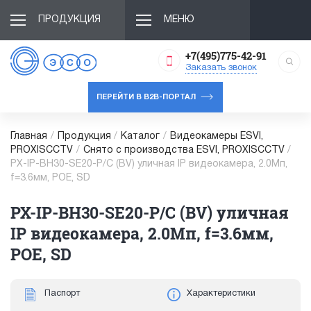
ПРОДУКЦИЯ
МЕНЮ
+7(495)775-42-91
Заказать звонок
ПЕРЕЙТИ В B2B-ПОРТАЛ
Главная
/
Продукция
/
Каталог
/
Видеокамеры ESVI,
PROXISCCTV
/
Снято с производства ESVI, PROXISCCTV
/
PX-IP-BH30-SE20-P/C (BV) уличная IP видеокамера, 2.0Мп,
f=3.6мм, POE, SD
PX-IP-BH30-SE20-P/C (BV) уличная
IP видеокамера, 2.0Мп, f=3.6мм,
POE, SD
Паспорт
Характеристики