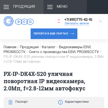
ПРОДУКЦИЯ
МЕНЮ
+7(495)775-42-91
Заказать звонок
ПЕРЕЙТИ В B2B-ПОРТАЛ
Главная
/
Продукция
/
Каталог
/
Видеокамеры ESVI,
PROXISCCTV
/
Снято с производства ESVI, PROXISCCTV
/
PX-IP-DK4X-S20 уличная поворотная IP видеокамера, 2.0Мп,
f=2.8-12мм автофокус
PX-IP-DK4X-S20 уличная
поворотная IP видеокамера,
2.0Мп, f=2.8-12мм автофокус
Паспорт
Характеристики