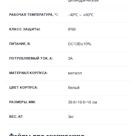
цилиндрическая
РАБОЧАЯ ТЕМПЕРАТУРА, ℃:
-40℃ ~ +60℃
КЛАСС ЗАЩИТЫ:
IP66
ПИТАНИЕ, В:
DC12В±10%
ПОТРЕБЛЯЕМЫЙ ТОК, А:
3A
МАТЕРИАЛ КОРПУСА:
металл
ЦВЕТ КОРПУСА:
белый
РАЗМЕРЫ, ММ:
39.6×19.6×16 см
ВЕС, КГ:
3кг
Файлы для скачивания