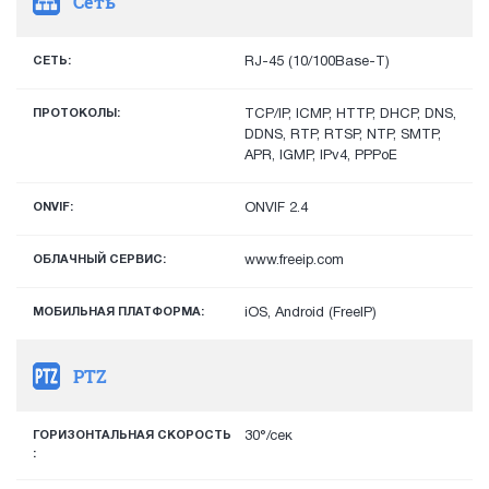
Сеть
СЕТЬ:
RJ-45 (10/100Base-T)
ПРОТОКОЛЫ:
TCP/IP, ICMP, HTTP, DHCP, DNS,
DDNS, RTP, RTSP, NTP, SMTP,
APR, IGMP, IPv4, PPPoE
ONVIF:
ONVIF 2.4
ОБЛАЧНЫЙ СЕРВИС:
www.freeip.com
МОБИЛЬНАЯ ПЛАТФОРМА:
iOS, Android (FreeIP)
PTZ
ГОРИЗОНТАЛЬНАЯ СКОРОСТЬ
30°/сек
: