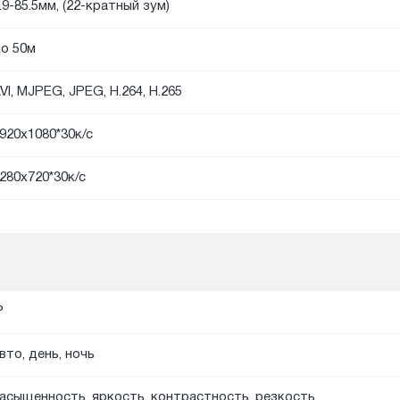
.9-85.5мм, (22-кратный зум)
о 50м
VI, MJPEG, JPEG, H.264, H.265
920х1080*30к/с
280х720*30к/с
P
вто, день, ночь
асыщенность, яркость, контрастность, резкость