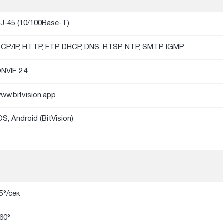
J-45 (10/100Base-T)
CP/IP, HTTP, FTP, DHCP, DNS, RTSP, NTP, SMTP, IGMP
NVIF 2.4
ww.bitvision.app
OS, Android (BitVision)
5°/сек
60°