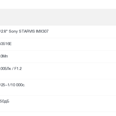
/2.8" Sony STARVIS IMX307
i3516E
.0Мп
.005Лк / F1.2
/25~1/10 000с.
50дБ