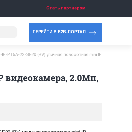
Стать партнером
ПЕРЕЙТИ В B2B-ПОРТАЛ
-IP-PT5A-22-SE20 (BV) уличная поворотная mini IP
P видеокамера, 2.0Мп,