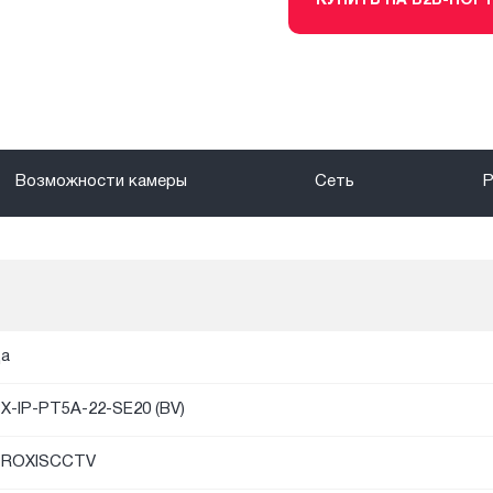
КУПИТЬ НА B2B-ПОР
Возможности камеры
Сеть
а
X-IP-PT5A-22-SE20 (BV)
PROXISCCTV