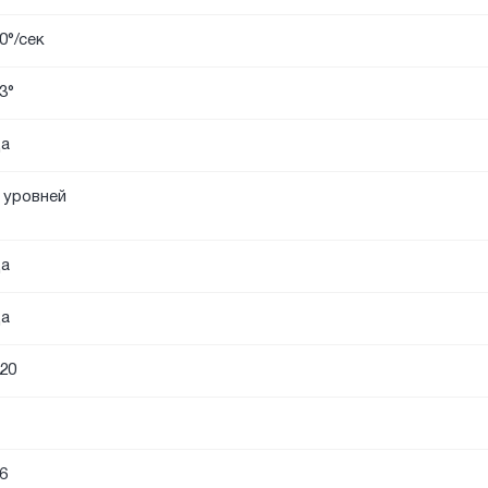
0°/сек
3°
а
 уровней
а
а
20
6