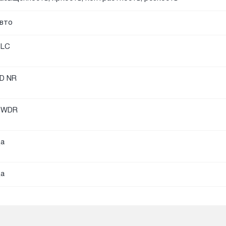
вто
BLC
D NR
DWDR
а
а