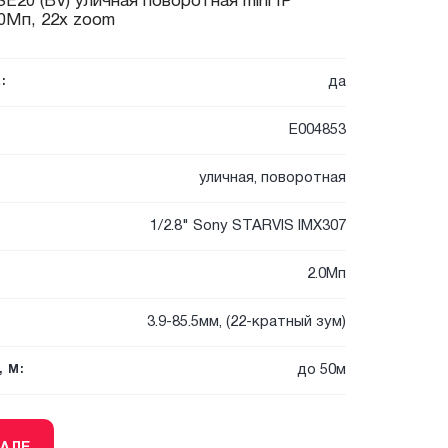
E20 (BV) уличная поворотная mini IP
.0Мп, 22x zoom
да
:
E004853
уличная, поворотная
1/2.8" Sony STARVIS IMX307
2.0Мп
3.9-85.5мм, (22-кратный зум)
до 50м
 М: