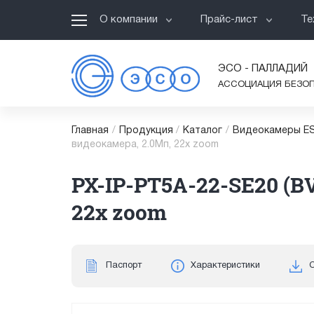
О компании
Прайс-лист
Те
ЭСО - ПАЛЛАДИЙ
АССОЦИАЦИЯ БЕЗО
Главная
/
Продукция
/
Каталог
/
Видеокамеры ES
видеокамера, 2.0Мп, 22x zoom
PX-IP-PT5A-22-SE20 (B
22x zoom
Паспорт
Характеристики