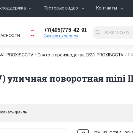
хподдержка
Тестовые видео
Контакты
+7(495)775-42-91
ПАСНОСТИ
Заказать звонок
VI, PROXISCCTV
/
Снято с производства ESVI, PROXISCCTV
/
PX
V) уличная поворотная mini I
Скачать файлы