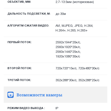
ОБЪЕКТИВ, ММ:
2.7-13.5мм (моторизован)
ДАЛЬНОСТЬ ПОДСВЕТКИ, М:
до 30м
АЛГОРИТМ СЖАТИЯ ВИДЕО:
AVI, MJPEG, JPEG, H.264,
H.264+, H.265, H.265+
ПЕРВЫЙ ПОТОК:
2592x1944*20к/с,
2560x1920*20к/с,
2560x1440*25к/с,
1920х1080*30к/с
ВТОРОЙ ПОТОК:
720x720*15к/с, 720х480*30к/с
ТРЕТИЙ ПОТОК:
352х288*30к/с, 352х288*25к/с
Возможности камеры
РЕЖИМ ВИДЕО ВЫХОДА :
IP