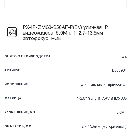
PX-IP-ZM60-S50AF-P(BV) уличная IP
видеокамера, 5.0Мп, f=2.7-13.5мм
автофокус, POE
СНЯТО С ПРОИЗВОДСТВА:
да
АРТИКУЛ:
E003934
ИСПОЛНЕНИЕ:
уличная, цилиндрическая
МАТРИЦА:
1/2.8" Sony STARVIS IMX335
РАЗРЕШЕНИЕ, МП:
5.0Мп
ОБЪЕКТИВ, ММ:
2.7-13.5мм (моторизован)