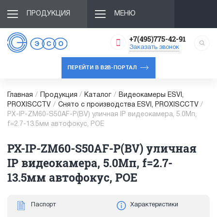
ПРОДУКЦИЯ
МЕНЮ
+7(495)775-42-91
Заказать звонок
ПЕРЕЙТИ В B2B-ПОРТАЛ
Главная
/
Продукция
/
Каталог
/
Видеокамеры ESVI,
PROXISCCTV
/
Снято с производства ESVI, PROXISCCTV
/
PX-IP-ZM60-S50AF-P(BV) уличная IP видеокамера, 5.0Мп,
f=2.7-13.5мм автофокус, POE
PX-IP-ZM60-S50AF-P(BV) уличная
IP видеокамера, 5.0Мп, f=2.7-
13.5мм автофокус, POE
Паспорт
Характеристики