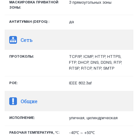
МАСКИРОВКА ПРИВАТНОЙ
3 прямоугольных зоны
ЗОНЫ:
АНТИТУМАН (DEFOG) :
да
Сеть
ПРОТОКОЛЫ:
TCP/IP, ICMP, HTTP, HTTPS,
FTP, DHCP, DNS, DDNS, RTP,
RTSP, RTCP, NTP, SMTP
POE:
IEEE 802.3af
Общие
ИСПОЛНЕНИЕ:
уличная, цилиндрическая
РАБОЧАЯ ТЕМПЕРАТУРА, ℃:
-40℃ ~ +50℃