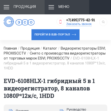
ПРОДУКЦИЯ
МЕНЮ
+7(495)775-42-91
Заказать звонок
ПЕРЕЙТИ В B2B-ПОРТАЛ
Главная
/
Продукция
/
Каталог
/
Видеорегистраторы ESVI,
PROXISCCTV
/
Снято с производства видеорегистраторы
от торговых марок ESVI, PROXISCCTV
/
EVD-6108HLX-1
гибридный 5 в 1 видеорегистратор, 8 каналов 1080P*12к/с,
1HDD
EVD-6108HLX-1 гибридный 5 в 1
видеорегистратор, 8 каналов
1080P*12к/с, 1HDD
Руководство