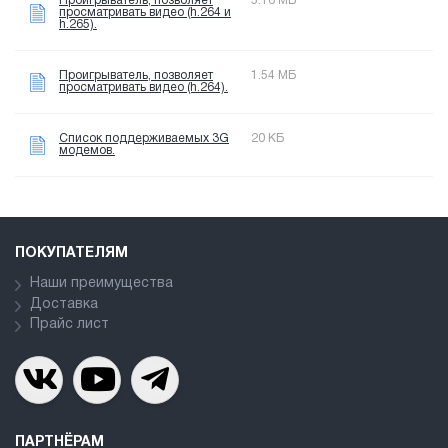
Проигрыватель, позволяет
5.16 МБ
просматривать видео (h.264 и
h.265).
Проигрыватель, позволяет
1.54 МБ
просматривать видео (h.264).
Список поддерживаемых 3G
20 КБ
модемов.
ПОКУПАТЕЛЯМ
Наши преимущества
Доставка
Прайс лист
ПАРТНЁРАМ