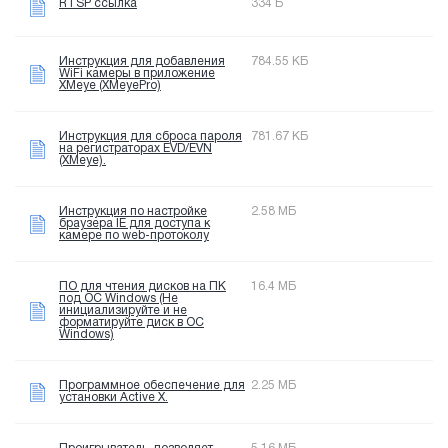
RTSP ссылка
334 Б
Инструкция для добавления
784.55 КБ
WiFi камеры в приложение
XMeye (XMeyePro)
Инструкция для сброса пароля
781.67 КБ
на регистраторах EVD/EVN
(XMeye).
Инструкция по настройке
2.58 МБ
браузера IE для доступа к
камере по web-протоколу
ПО для чтения дисков на ПК
16.4 МБ
под OC Windows (Не
инициализируйте и не
форматируйте диск в OC
Windows)
Программное обеспечение для
2.25 МБ
установки Active X.