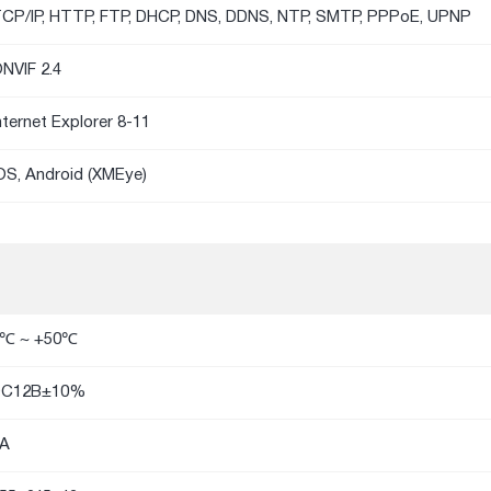
CP/IP, HTTP, FTP, DHCP, DNS, DDNS, NTP, SMTP, PPPoE, UPNP
NVIF 2.4
nternet Explorer 8-11
OS, Android (XMEye)
℃ ~ +50℃
DC12В±10%
A