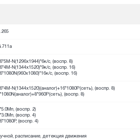
.265
.711a
6*5М-N(1296х1944)*6к/с, (воспр. 8)
6*4М-N(1344x1520)*9к/с, (воспр. 16)
6*1080N(960x1080)*16к/с, (воспр. 16)
6*4М-N(1344x1520)(аналог)+16*1080P(сеть), (воспр. 8)
*1080N(аналог)+8*960P(сеть), (воспр. 8)
*5.0Мп, (воспр. 2)
*3.0Мп, (воспр. 4)
6*1080P, (воспр. 4)
учной, расписание, детекция движения