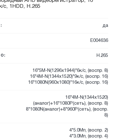
ибридный AHD видеорегистратор, 16
/с, 1HDD, H.265
да
:
E004636
H.265
О:
16*5М-N(1296х1944)*6к/с, (воспр. 8)
16*4М-N(1344x1520)*9к/с, (воспр. 16)
16*1080N(960x1080)*16к/с, (воспр. 16)
16*4М-N(1344x1520)
(аналог)+16*1080P(сеть), (воспр. 8)
8*1080N(аналог)+8*960P(сеть), (воспр.
8)
4*5.0Мп, (воспр. 2)
4*3.0Мп, (воспр. 4)