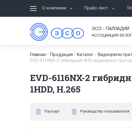
О компании
Прайс-лист
Те
ЭСО - ПАЛЛАДИЙ
АССОЦИАЦИЯ БЕЗО
Главная
/
Продукция
/
Каталог
/
Видеорегистрат
EVD-6116NX-2 гибридный AHD видеорегистратор, 
EVD-6116NX-2 гибридн
1HDD, H.265
Паспорт
Руководство пользователя