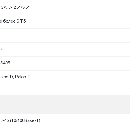
 SATA 2.5"/3.5"
е более 6 Тб
а
S485
elco-D, Pelco-P
J-45 (10/100Base-T)