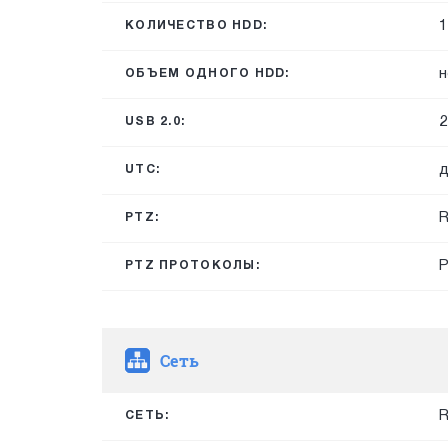
1
КОЛИЧЕСТВО HDD:
н
ОБЪЕМ ОДНОГО HDD:
2
USB 2.0:
д
UTC:
R
PTZ:
P
PTZ ПРОТОКОЛЫ:
Сеть
R
СЕТЬ: