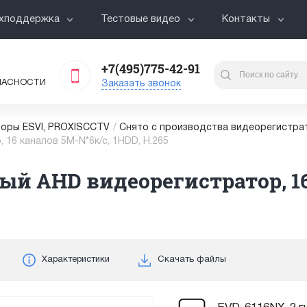
хподдержка
Тестовые видео
Контакты
+7(495)775-42-91
ПАСНОСТИ
Заказать звонок
оры ESVI, PROXISCCTV
/
Снято с производства видеорегистра
16 каналов 5М-N*6к/с, 1HDD, H.265
ый AHD видеорегистратор, 16
Характеристики
Скачать файлы