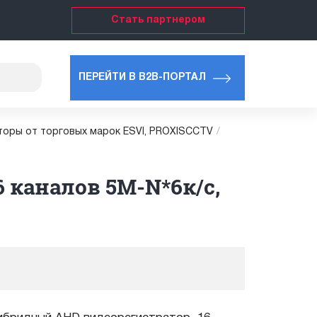
Стать партнером
ПЕРЕЙТИ В B2B-ПОРТАЛ
торы от торговых марок ESVI, PROXISCCTV
/
 каналов 5М-N*6к/с,