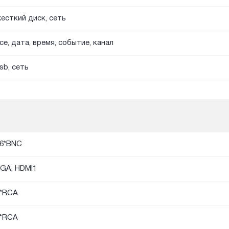
есткий диск, сеть
се, дата, время, событие, канал
sb, сеть
6*BNC
GA, HDMI1
*RCA
*RCA