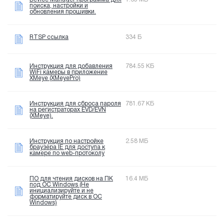
поиска, настройки и
обновления прошивки.
RTSP ссылка
334 Б
Инструкция для добавления
784.55 КБ
WiFi камеры в приложение
XMeye (XMeyePro)
Инструкция для сброса пароля
781.67 КБ
на регистраторах EVD/EVN
(XMeye).
Инструкция по настройке
2.58 МБ
браузера IE для доступа к
камере по web-протоколу
ПО для чтения дисков на ПК
16.4 МБ
под OC Windows (Не
инициализируйте и не
форматируйте диск в OC
Windows)