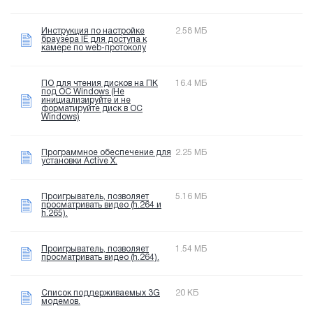
Инструкция по настройке
2.58 МБ
браузера IE для доступа к
камере по web-протоколу
ПО для чтения дисков на ПК
16.4 МБ
под OC Windows (Не
инициализируйте и не
форматируйте диск в OC
Windows)
Программное обеспечение для
2.25 МБ
установки Active X.
Проигрыватель, позволяет
5.16 МБ
просматривать видео (h.264 и
h.265).
Проигрыватель, позволяет
1.54 МБ
просматривать видео (h.264).
Список поддерживаемых 3G
20 КБ
модемов.