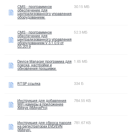
CMS - программное
30.15 МБ
обеспечение для
централизованного управления
оборудованием.
CMS - программное
52.3 МБ
обеспечение для
централизованного управления
оборудованием.V 3.1.0.9 от
03.2019
Device Manager программа для
1.65 МБ
поиска, настройки и
обновления прошивки.
RTSP ссылка
334 Б
Инструкция для добавления
784.55 КБ
WiFi камеры в приложение
XMeye (XMeyePro)
Инструкция для сброса пароля
781.67 КБ
на регистраторах EVD/EVN
(XMeye).