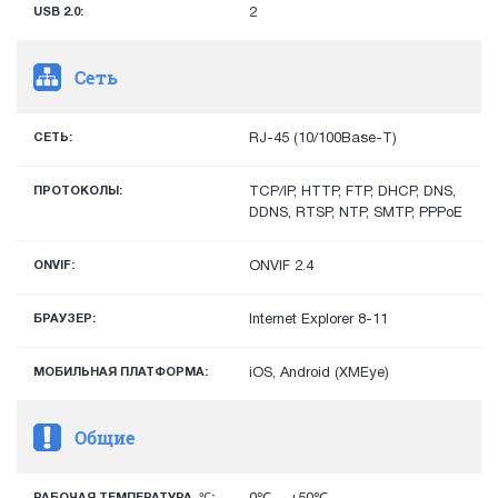
USB 2.0:
2
Сеть
СЕТЬ:
RJ-45 (10/100Base-T)
ПРОТОКОЛЫ:
TCP/IP, HTTP, FTP, DHCP, DNS,
DDNS, RTSP, NTP, SMTP, PPPoE
ONVIF:
ONVIF 2.4
БРАУЗЕР:
Internet Explorer 8-11
МОБИЛЬНАЯ ПЛАТФОРМА:
iOS, Android (XMEye)
Общие
РАБОЧАЯ ТЕМПЕРАТУРА, ℃: