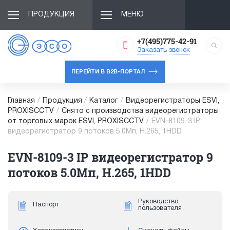
ПРОДУКЦИЯ
МЕНЮ
+7(495)775-42-91
Заказать звонок
ПЕРЕЙТИ В B2B-ПОРТАЛ
Главная
/
Продукция
/
Каталог
/
Видеорегистраторы ESVI,
PROXISCCTV
/
Снято с производства видеорегистраторы
от торговых марок ESVI, PROXISCCTV
/
EVN-8109-3 IP
видеорегистратор 9 потоков 5.0Мп, H.265, 1HDD
EVN-8109-3 IP видеорегистратор 9
потоков 5.0Мп, H.265, 1HDD
Руководство
Паспорт
пользователя