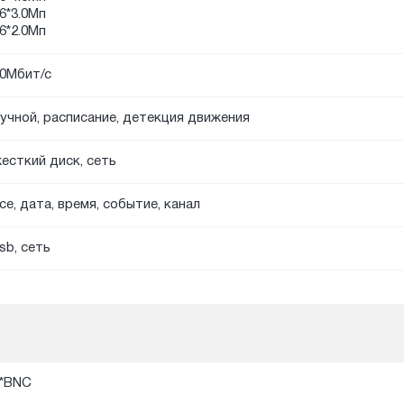
6*3.0Мп
6*2.0Мп
0Мбит/с
учной, расписание, детекция движения
есткий диск, сеть
се, дата, время, событие, канал
sb, сеть
*BNC