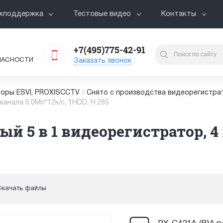
хподдержка
Тестовые видео
Контакты
+7(495)775-42-91
ПАСНОСТИ
Заказать звонок
оры ESVI, PROXISCCTV
/
Снято с производства видеорегистра
канала 5.0Мп*12к/с, 1HDD, H.265
ый 5 в 1 видеорегистратор, 4 
Скачать файлы