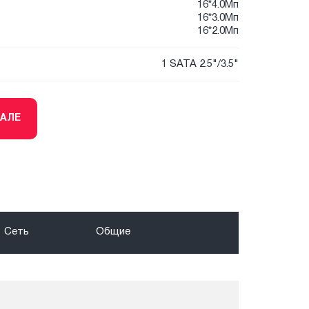
16*4.0Мп
16*3.0Мп
16*2.0Мп
1 SATA 2.5"/3.5"
ТАЛЕ
Сеть
Общие