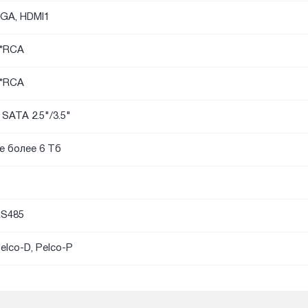
GA, HDMI1
*RCA
*RCA
 SATA 2.5"/3.5"
е более 6 Тб
S485
elco-D, Pelco-P