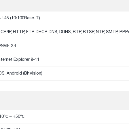
J-45 (10/100Base-T)
CP/IP, HTTP, FTP, DHCP, DNS, DDNS, RTP, RTSP, NTP, SMTP, PP
NVIF 2.4
nternet Explorer 8-11
OS, Android (BitVision)
10℃ ~ +50℃