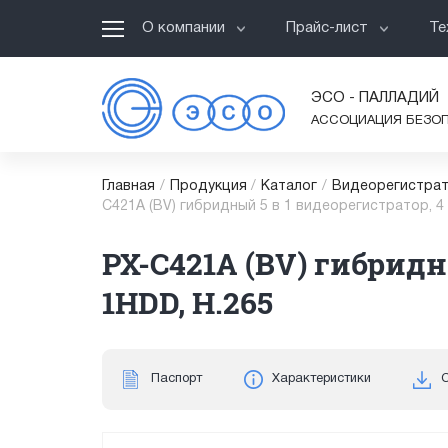
О компании
Прайс-лист
Те
ЭСО - ПАЛЛАДИЙ
АССОЦИАЦИЯ БЕЗО
Главная
/
Продукция
/
Каталог
/
Видеорегистрат
C421A (BV) гибридный 5 в 1 видеорегистратор, 4 
PX-C421A (BV) гибридн
1HDD, H.265
Паспорт
Характеристики