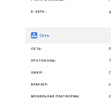
д
E-SATA :
Сеть
R
СЕТЬ:
T
ПРОТОКОЛЫ:
O
ONVIF:
I
БРАУЗЕР:
i
МОБИЛЬНАЯ ПЛАТФОРМА: