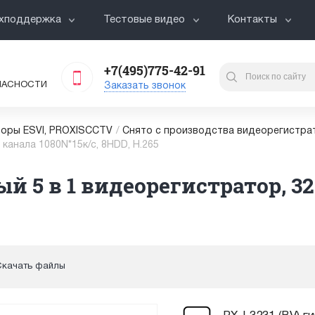
хподдержка
Тестовые видео
Контакты
+7(495)775-42-91
ПАСНОСТИ
Заказать звонок
оры ESVI, PROXISCCTV
/
Снято с производства видеорегистра
 канала 1080N*15к/с, 8HDD, H.265
й 5 в 1 видеорегистратор, 32
Скачать файлы