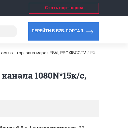
Стать партнером
ПЕРЕЙТИ В B2B-ПОРТАЛ
торы от торговых марок ESVI, PROXISCCTV
/
PX-
 канала 1080N*15к/с,