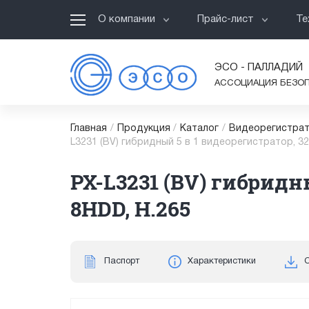
О компании
Прайс-лист
Те
ЭСО - ПАЛЛАДИЙ
АССОЦИАЦИЯ БЕЗО
Главная
/
Продукция
/
Каталог
/
Видеорегистрат
L3231 (BV) гибридный 5 в 1 видеорегистратор, 32
PX-L3231 (BV) гибридны
8HDD, H.265
Паспорт
Характеристики