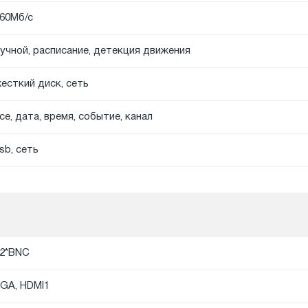
60Мб/с
учной, расписание, детекция движения
есткий диск, сеть
се, дата, время, событие, канал
sb, сеть
2*BNC
GA, HDMI1