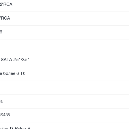
2*RCA
*RCA
6
 SATA 2.5"/3.5"
е более 6 Тб
а
S485
elco-D, Pelco-P