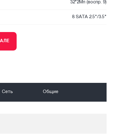
32*2Мп (воспр. 9)
8 SATA 2.5"/3.5"
ТАЛЕ
Сеть
Общие