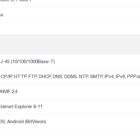
а
J-45 (10/100/1000Base-T)
CP/IP, HTTP, FTP, DHCP, DNS, DDNS, NTP, SMTP, IPv4, IPv6, PPP
NVIF 2.4
nternet Explorer 8-11
OS, Android (BitVision)