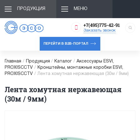
ПРОДУКЦИЯ
МЕНЮ
+7(495)775-42-91
Заказать звонок
ПЕРЕЙТИ В B2B-ПОРТАЛ
Главная
/
Продукция
/
Каталог
/
Аксессуары ESVI,
PROXISCCTV
/
Кронштейны, монтажные коробки ESVI,
PROXISCCTV
/
Лента хомутная нержавеющая (30м / 9мм)
Лента хомутная нержавеющая
(30м / 9мм)