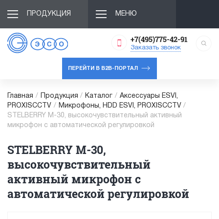
ПРОДУКЦИЯ
МЕНЮ
+7(495)775-42-91
Заказать звонок
ПЕРЕЙТИ В B2B-ПОРТАЛ
Главная
/
Продукция
/
Каталог
/
Аксессуары ESVI,
PROXISCCTV
/
Микрофоны, HDD ESVI, PROXISCCTV
/
STELBERRY M-30, высокочувствительный активный
микрофон с автоматической регулировкой
STELBERRY M-30,
высокочувствительный
активный микрофон с
автоматической регулировкой