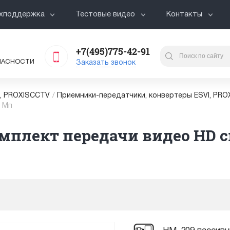
хподдержка
Тестовые видео
Контакты
+7(495)775-42-91
ПАСНОСТИ
Заказать звонок
I, PROXISCCTV
/
Приемники-передатчики, конвертеры ESVI, PR
0 Мп
плект передачи видео HD си