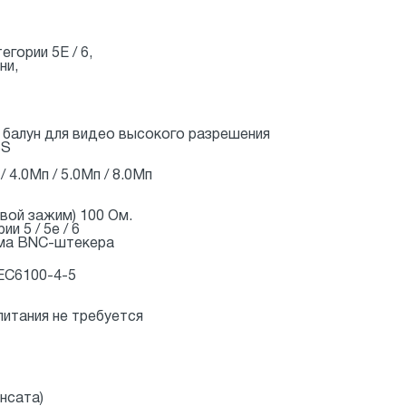
гории 5E / 6,
ни,
 балун для видео высокого разрешения
BS
4.0Мп / 5.0Мп / 8.0Мп
овой зажим) 100 Ом.
и 5 / 5e / 6
мма BNC-штекера
IEC6100-4-5
итания не требуется
енсата)