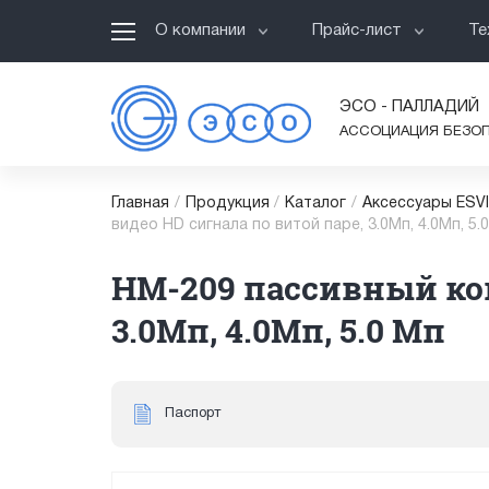
О компании
Прайс-лист
Те
ЭСО - ПАЛЛАДИЙ
АССОЦИАЦИЯ БЕЗО
Главная
/
Продукция
/
Каталог
/
Аксессуары ESV
видео HD сигнала по витой паре, 3.0Мп, 4.0Мп, 5.
HM-209 пассивный ком
3.0Мп, 4.0Мп, 5.0 Мп
Паспорт