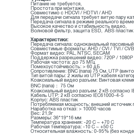
Питание не требуется,
Простота при монтаже,
Совместимо с HDCVI / HDTVI / AHD
Для передачи сигнала требует витую пару кате
Передача сигнала в режиме реального време
Высокое качество и стабильность видео,
Волновой фильтр, защита ESD, ABS пластик
Характеристики:
Передача сигнала: одноканальный пассивный
Совместимые форматы: AHD / CVI / TVI / CV
Формат видео: PAL, NTSC, SECAM
Поддержка разрешений видео: 720P / 1080P / 
Рабочая частота: до 75 МГц
Помехоустойчивость: > 60 дБ
Сопротивление: BNC (папа) 75 Ом, UTP (винт
Тип витой пары: 2 жилы из UTP кабеля категори
Коаксиальный видео разъем: Винтовая кле
BNC (папа)： 75 Ом
Коаксиальный видео разъем: 2 кВ согласно 
Кабель UTP: 2 кВ согласно IEC61000-4-5
Корпус: ABS пластик
Потребляемая мощность: внешний источник п
Наработка на отказ: > 10000 часов
Вес: 21,9г
Размеры: 36*19*16 мм
Температура хранения: -20 С ~ +70 С
Рабочая температура: -10 С ~ +50 С
Относительная влажность: 0-95% (без конд