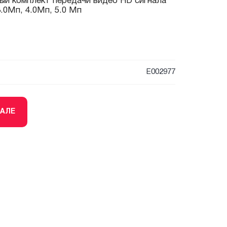
ый комплект передачи видео HD сигнала
3.0Мп, 4.0Мп, 5.0 Мп
E002977
ТАЛЕ