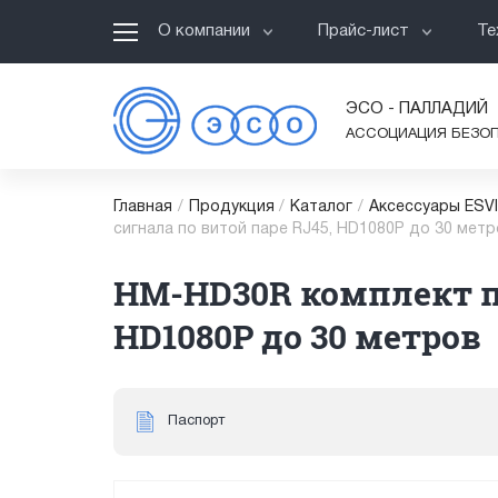
О компании
Прайс-лист
Те
ЭСО - ПАЛЛАДИЙ
АССОЦИАЦИЯ БЕЗО
Главная
/
Продукция
/
Каталог
/
Аксессуары ESV
сигнала по витой паре RJ45, HD1080P до 30 метр
HM-HD30R комплект пе
HD1080P до 30 метров
Паспорт