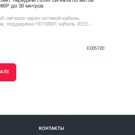
ект передачи HDMI сигнала по витой
080P до 30 метров
I сигнала через сетевой кабель,
ов, поддержка HD1080P, кабель IEEE-
E005720
ТАЛЕ
КОНТАКТЫ