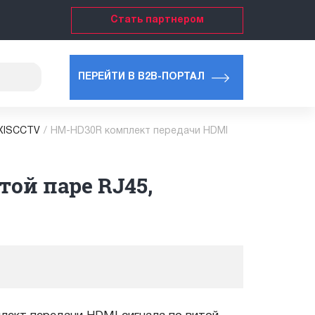
Стать партнером
ПЕРЕЙТИ В B2B-ПОРТАЛ
OXISCCTV
/
HM-HD30R комплект передачи HDMI
ой паре RJ45,