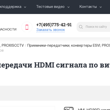
хподдержка
Тестовые видео
Контакты
+7(495)775-42-91
ПАСНОСТИ
Заказать звонок
I, PROXISCCTV
/
Приемники-передатчики, конвертеры ESVI, PR
ов
редачи HDMI сигнала по вит