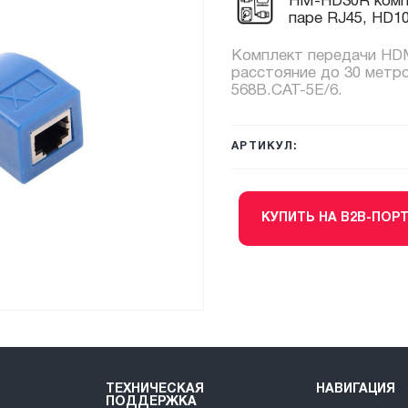
HM-HD30R компл
паре RJ45, HD1
Комплект передачи HDM
расстояние до 30 метр
568B.CAT-5E/6.
АРТИКУЛ:
КУПИТЬ НА B2B-ПОР
ТЕХНИЧЕСКАЯ
НАВИГАЦИЯ
ПОДДЕРЖКА