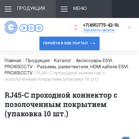
ПРОДУКЦИЯ
МЕНЮ
+7(495)775-42-91
Заказать звонок
ПЕРЕЙТИ В B2B-ПОРТАЛ
Главная
/
Продукция
/
Каталог
/
Аксессуары ESVI,
PROXISCCTV
/
Разъемы, разветвители, HDMI кабели ESVI,
PROXISCCTV
/
RJ45-C проходной коннектор с
позолоченным покрытием (упаковка 10 шт.)
RJ45-C проходной коннектор с
позолоченным покрытием
(упаковка 10 шт.)