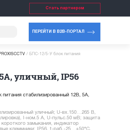
Стать партнером
ПЕРЕЙТИ В B2B-ПОРТАЛ
 PROXISCCTV
/
БПС-12/5-У блок питания
5А, уличный, IP56
к питания стабилизированный 12В, 5А,
илизированный уличный; U-вх.150…265 В,
лировка), I-ном.5 А, U-пульс.50 мВ; защита
и короткого замыкания, индикатор
ые клеммники; IP56, t-раб.-25…+50°C,