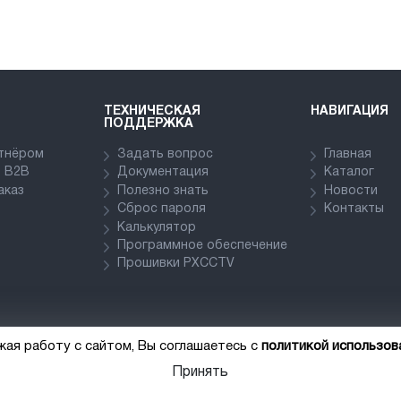
ТЕХНИЧЕСКАЯ
НАВИГАЦИЯ
ПОДДЕРЖКА
ртнёром
Задать вопрос
Главная
в В2В
Документация
Каталог
аказ
Полезно знать
Новости
Сброс пароля
Контакты
Калькулятор
Программное обеспечение
Прошивки PXCCTV
жая работу с сайтом, Вы соглашаетесь с
политикой использов
Принять
Пользовательское соглашение