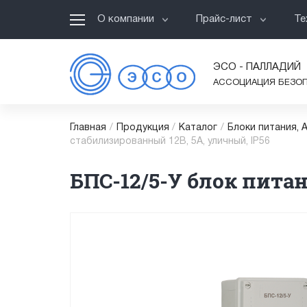
О компании
Прайс-лист
Те
ЭСО - ПАЛЛАДИЙ
АССОЦИАЦИЯ БЕЗО
Главная
/
Продукция
/
Каталог
/
Блоки питания, 
стабилизированный 12В, 5А, уличный, IP56
БПС-12/5-У блок пита