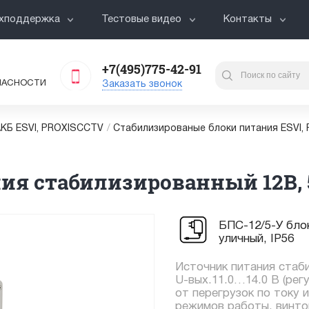
хподдержка
Тестовые видео
Контакты
+7(495)775-42-91
ПАСНОСТИ
Заказать звонок
АКБ ESVI, PROXISCCTV
/
Cтабилизированые блоки питания ESVI,
ния стабилизированный 12В, 
БПС-12/5-У бло
уличный, IP56
Источник питания стаб
U-вых.11.0…14.0 В (регу
от перегрузок по току 
режимов работы, винтов