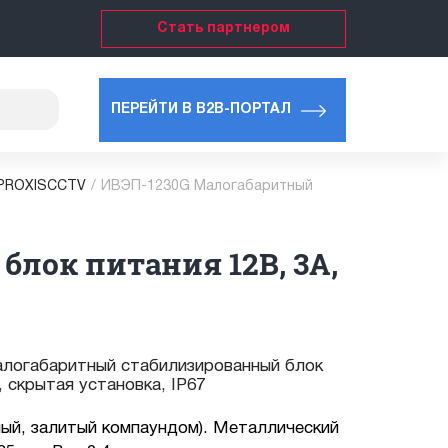
Стать партнером
ПЕРЕЙТИ В B2B-ПОРТАЛ
 PROXISCCTV
/
ИВЭП-1230G Малогабаритный
лок питания 12В, 3А,
логабаритный стабилизированный блок
, скрытая установка, IP67
ный, залитый компаундом). Металлический