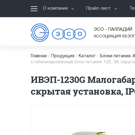
О компании
Прайс-лист
Те
ЭСО - ПАЛЛАДИЙ
АССОЦИАЦИЯ БЕЗО
Главная
/
Продукция
/
Каталог
/
Блоки питания, 
стабилизированный блок питания 12В, 3А, скрыта
ИВЭП-1230G Малогаба
скрытая установка, IP