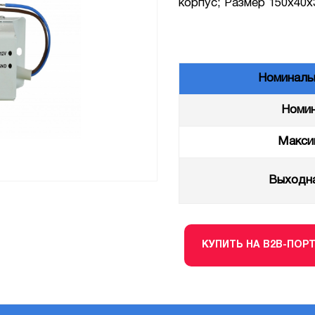
корпус; Размер 150х40х3
Номиналь
Номин
Макси
Выходна
КУПИТЬ НА B2B-ПОР