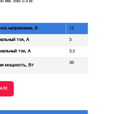
5 мм. Вес 0,4 кг.
ное напряжение, В
12
альный ток, А
3
мальный ток, А
3,5
36
я мощность, Вт
ТАЛЕ