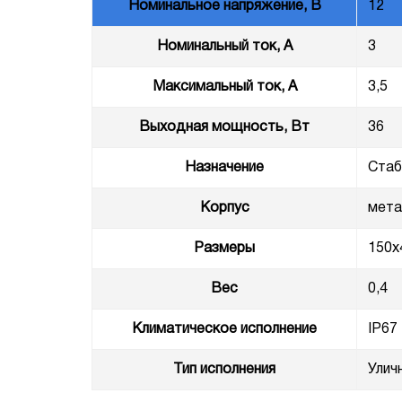
Номинальное напряжение, В
12
Номинальный ток, А
3
Максимальный ток, А
3,5
Выходная мощность, Вт
36
Назначение
Стаб
Корпус
мета
Размеры
150x
Вес
0,4
Климатическое исполнение
IP67
Тип исполнения
Улич