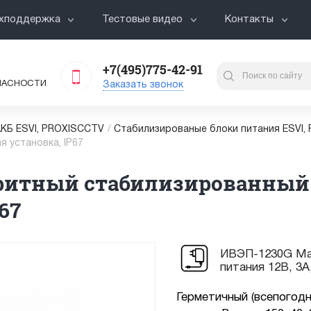
хподдержка
Тестовые видео
Контакты
+7(495)775-42-91
ПАСНОСТИ
Заказать звонок
АКБ ESVI, PROXISCCTV
/
Cтабилизированые блоки питания ESVI,
я установка, IP67
ритный стабилизированный б
67
ИВЭП-1230G Ма
питания 12В, 3А
Герметичный (всепогод