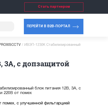
Стать партнером
ПЕРЕЙТИ В B2B-ПОРТАЛ
 PROXISCCTV
/
ИВЭП-1230К Стабилизированный
 3А, с допзащитой
билизированный блок питания 12В, 3А, с
и 220В от помех
т помех, с улучшенной фильтарцией