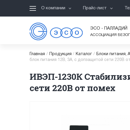
О компании
Прайс-лист
Те
ЭСО - ПАЛЛАДИЙ
АССОЦИАЦИЯ БЕЗО
Главная
/
Продукция
/
Каталог
/
Блоки питания, 
блок питания 12В, 3А, с допзащитой сети 220В о
ИВЭП-1230К Стабилизи
сети 220В от помех