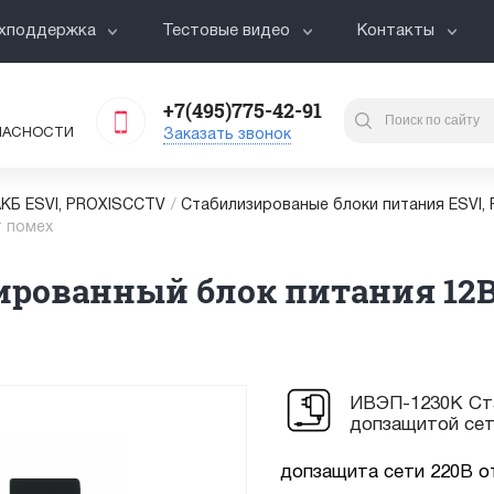
хподдержка
Тестовые видео
Контакты
+7(495)775-42-91
ПАСНОСТИ
Заказать звонок
АКБ ESVI, PROXISCCTV
/
Cтабилизированые блоки питания ESVI,
т помех
рованный блок питания 12В,
ИВЭП-1230К Ста
допзащитой сет
допзащита сети 220В о