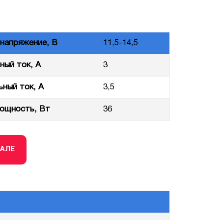
напряжение, В
11,5-14,5
ный ток, А
3
ный ток, А
3,5
ощность, Вт
36
ТАЛЕ