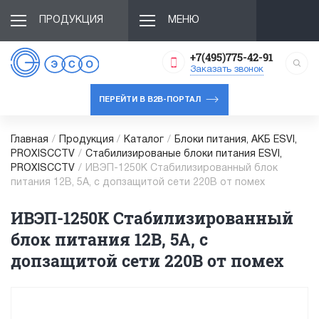
ПРОДУКЦИЯ
МЕНЮ
+7(495)775-42-91
Заказать звонок
ПЕРЕЙТИ В B2B-ПОРТАЛ
Главная
/
Продукция
/
Каталог
/
Блоки питания, АКБ ESVI,
PROXISCCTV
/
Cтабилизированые блоки питания ESVI,
PROXISCCTV
/
ИВЭП-1250K Стабилизированный блок
питания 12В, 5А, с допзащитой сети 220В от помех
ИВЭП-1250K Стабилизированный
блок питания 12В, 5А, с
допзащитой сети 220В от помех