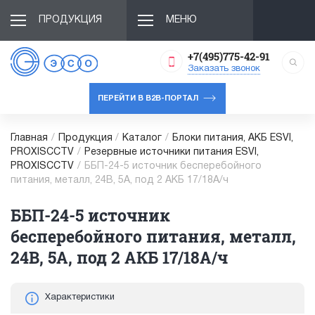
ПРОДУКЦИЯ
МЕНЮ
+7(495)775-42-91
Заказать звонок
ПЕРЕЙТИ В B2B-ПОРТАЛ
Главная
/
Продукция
/
Каталог
/
Блоки питания, АКБ ESVI,
PROXISCCTV
/
Резервные источники питания ESVI,
PROXISCCTV
/
ББП-24-5 источник бесперебойного
питания, металл, 24В, 5А, под 2 АКБ 17/18А/ч
ББП-24-5 источник
бесперебойного питания, металл,
24В, 5А, под 2 АКБ 17/18А/ч
Характеристики