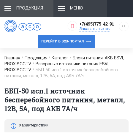
ПРОДУКЦИЯ
МЕНЮ
+7(495)775-42-91
Заказать звонок
ПЕРЕЙТИ В B2B-ПОРТАЛ
Главная
/
Продукция
/
Каталог
/
Блоки питания, АКБ ESVI,
PROXISCCTV
/
Резервные источники питания ESVI,
PROXISCCTV
/
ББП-50 исп.1 источник бесперебойного
питания, металл, 12В, 5А, под АКБ 7А/ч
ББП-50 исп.1 источник
бесперебойного питания, металл,
12В, 5А, под АКБ 7А/ч
Характеристики