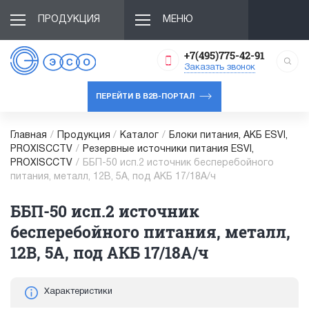
ПРОДУКЦИЯ
МЕНЮ
+7(495)775-42-91
Заказать звонок
ПЕРЕЙТИ В B2B-ПОРТАЛ
Главная
/
Продукция
/
Каталог
/
Блоки питания, АКБ ESVI,
PROXISCCTV
/
Резервные источники питания ESVI,
PROXISCCTV
/
ББП-50 исп.2 источник бесперебойного
питания, металл, 12В, 5А, под АКБ 17/18А/ч
ББП-50 исп.2 источник
бесперебойного питания, металл,
12В, 5А, под АКБ 17/18А/ч
Характеристики