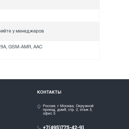
няйте у менеджеров
.729A, GSM-AMR, AAC
КОНТАКТЫ
Россия, г. Москва, Окружной
проезд, дом8, стр. 2, этаж 5,
офис 5
+7(495)775-42-91