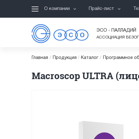
О компании
Прайс-лист
Те
ЭСО - ПАЛЛАДИЙ
АССОЦИАЦИЯ БЕЗО
Главная
/
Продукция
/
Каталог
/
Программное об
Macroscop ULTRA (лице