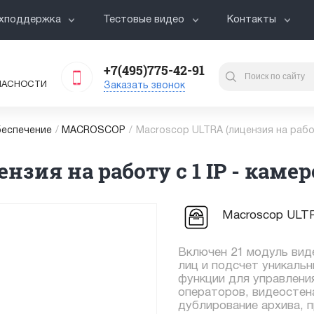
хподдержка
Тестовые видео
Контакты
+7(495)775-42-91
ПАСНОСТИ
Заказать звонок
еспечение
/
MACROSCOP
/
Macroscop ULTRA (лицензия на работ
нзия на работу с 1 IP - камер
Macroscop ULTRA
Включен 21 модуль виде
лиц и подсчет уникаль
функции для управлени
операторов, видеостена,
дублирование архива, 