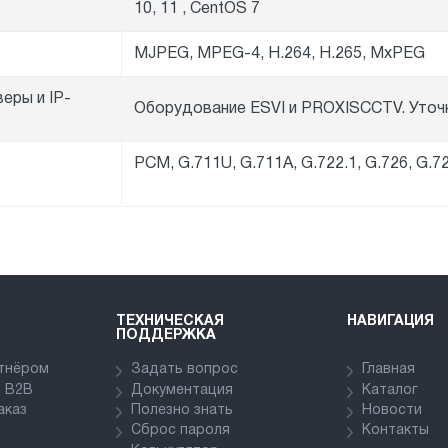
10, 11 , CentOS 7
MJPEG, MPEG-4, H.264, H.265, MxPEG
еры и IP-
Оборудование ESVI и PROXISCCTV. Уточ
PCM, G.711U, G.711A, G.722.1, G.726, G
в
ТЕХНИЧЕСКАЯ
НАВИГАЦИЯ
ПОДДЕРЖКА
ртнёром
Задать вопрос
Главная
в В2В
Документация
Каталог
аказ
Полезно знать
Новости
Сброс пароля
Контакты