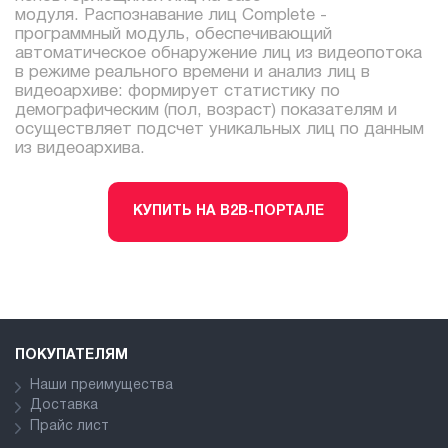
модуля. Распознавание лиц Complete -
программный модуль, обеспечивающий
автоматическое обнаружение лиц из видеопотока
в режиме реального времени и анализ лиц в
видеоархиве: формирует статистику по
демографическим (пол, возраст) показателям и
осуществляет подсчет уникальных лиц по данным
из видеоархива.
КУПИТЬ НА B2B-ПОРТАЛЕ
ПОКУПАТЕЛЯМ
Наши преимущества
Доставка
Прайс лист