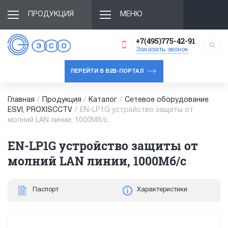
ПРОДУКЦИЯ
МЕНЮ
+7(495)775-42-91
Заказать звонок
ПЕРЕЙТИ В B2B-ПОРТАЛ
Главная
/
Продукция
/
Каталог
/
Сетевое оборудование
ESVI, PROXISCCTV
/
EN-LP1G устройство защиты от
молний LAN линии, 1000Мб/с
EN-LP1G устройство защиты от
молний LAN линии, 1000Мб/с
Паспорт
Характеристики