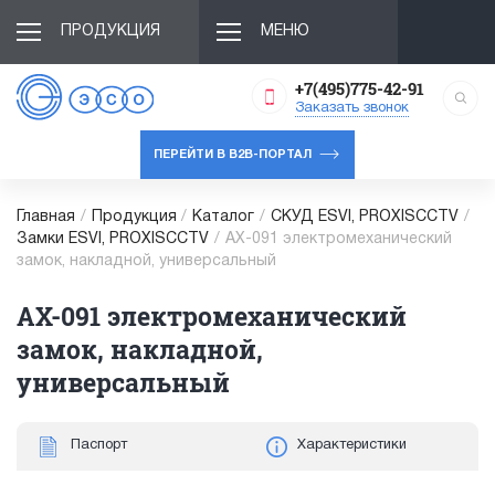
ПРОДУКЦИЯ
МЕНЮ
+7(495)775-42-91
Заказать звонок
ПЕРЕЙТИ В B2B-ПОРТАЛ
Главная
/
Продукция
/
Каталог
/
СКУД ESVI, PROXISCCTV
/
Замки ESVI, PROXISCCTV
/
AX-091 электромеханический
замок, накладной, универсальный
AX-091 электромеханический
замок, накладной,
универсальный
Паспорт
Характеристики