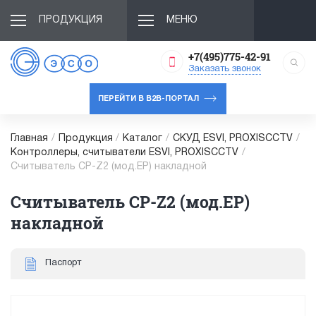
ПРОДУКЦИЯ
МЕНЮ
+7(495)775-42-91
Заказать звонок
ПЕРЕЙТИ В B2B-ПОРТАЛ
Главная
/
Продукция
/
Каталог
/
СКУД ESVI, PROXISCCTV
/
Контроллеры, считыватели ESVI, PROXISCCTV
/
Считыватель CP-Z2 (мод.EP) накладной
Считыватель CP-Z2 (мод.EP)
накладной
Паспорт