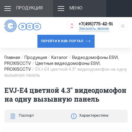
ПРОДУКЦИЯ
МЕНЮ
+7(495)775-42-91
Заказать звонок
ПЕРЕЙТИ В B2B-ПОРТАЛ
Главная
/
Продукция
/
Каталог
/
Видеодомофоны ESVI,
PROXISCCTV
/
Цветные видеодомофоны ESVI,
PROXISCCTV
/
EVJ-E4 цветной 4.3" видеодомофон на одну
вызывную панель
EVJ-E4 цветной 4.3" видеодомофон
на одну вызывную панель
Паспорт
Характеристики