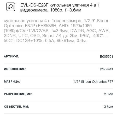
EVL-DS-E23F купольная уличная 4 в 1
видеокамера, 1080p, f=3.6мм
купольная уличная 4 в 1видеокамера, 1/2.9" Silicon
Optronics F37P+FH8536H, AHD: 1920x1080
(1080p)/CVI/TVI/CVBS, f=3.6мм, DWDR, AGC, AWB,
3DNR, UTC, OSD, Smart ИК до 20м, IP67, -40C°…
50C°, DC12В±10%, 0.5А, 96x91мм, 0.6кг.
АРТИКУЛ:
E005591
ИСПОЛНЕНИЕ:
уличная
МАТРИЦА:
1/3" Silicon Optronics F37
РАЗРЕШЕНИЕ, МП:
2.0Мп
ОБЪЕКТИВ, ММ:
3.6мм