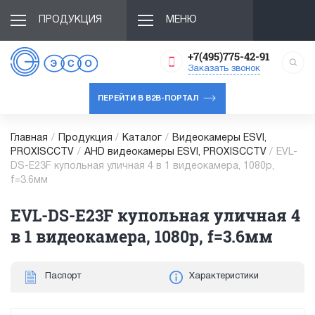
ПРОДУКЦИЯ
МЕНЮ
+7(495)775-42-91
Заказать звонок
ПЕРЕЙТИ В B2B-ПОРТАЛ
Главная
/
Продукция
/
Каталог
/
Видеокамеры ESVI,
PROXISCCTV
/
AHD видеокамеры ESVI, PROXISCCTV
/
EVL-
DS-E23F купольная уличная 4 в 1 видеокамера, 1080p,
f=3.6мм
EVL-DS-E23F купольная уличная 4
в 1 видеокамера, 1080p, f=3.6мм
Паспорт
Характеристики