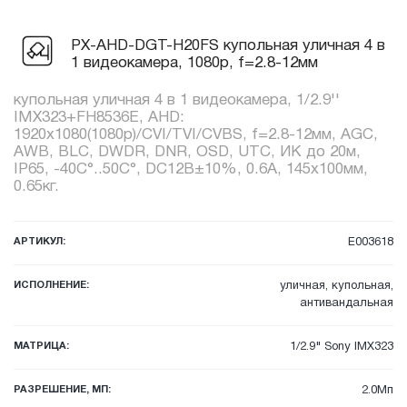
PX-AHD-DGT-H20FS купольная уличная 4 в
1 видеокамера, 1080p, f=2.8-12мм
купольная уличная 4 в 1 видеокамера, 1/2.9''
IMX323+FH8536E, AHD:
1920х1080(1080p)/CVI/TVI/CVBS, f=2.8-12мм, AGC,
AWB, BLC, DWDR, DNR, OSD, UTC, ИК до 20м,
IP65, -40C°..50C°, DC12В±10%, 0.6А, 145x100мм,
0.65кг.
АРТИКУЛ:
E003618
ИСПОЛНЕНИЕ:
уличная, купольная,
антивандальная
МАТРИЦА:
1/2.9" Sony IMX323
РАЗРЕШЕНИЕ, МП:
2.0Мп