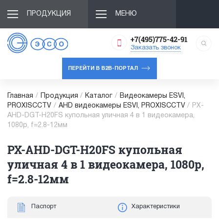
ПРОДУКЦИЯ
МЕНЮ
+7(495)775-42-91
Заказать звонок
ПЕРЕЙТИ В B2B-ПОРТАЛ
Главная
/
Продукция
/
Каталог
/
Видеокамеры ESVI,
PROXISCCTV
/
AHD видеокамеры ESVI, PROXISCCTV
/
PX-
AHD-DGT-H20FS купольная уличная 4 в 1 видеокамера,
1080p, f=2.8-12мм
PX-AHD-DGT-H20FS купольная
уличная 4 в 1 видеокамера, 1080p,
f=2.8-12мм
Паспорт
Характеристики