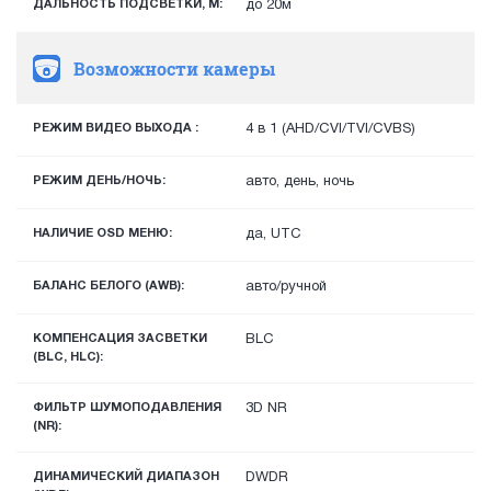
ДАЛЬНОСТЬ ПОДСВЕТКИ, М:
до 20м
Возможности камеры
РЕЖИМ ВИДЕО ВЫХОДА :
4 в 1 (AHD/CVI/TVI/CVBS)
РЕЖИМ ДЕНЬ/НОЧЬ:
авто, день, ночь
НАЛИЧИЕ OSD МЕНЮ:
да, UTC
БАЛАНС БЕЛОГО (AWB):
авто/ручной
КОМПЕНСАЦИЯ ЗАСВЕТКИ
BLC
(BLC, HLC):
ФИЛЬТР ШУМОПОДАВЛЕНИЯ
3D NR
(NR):
ДИНАМИЧЕСКИЙ ДИАПАЗОН
DWDR