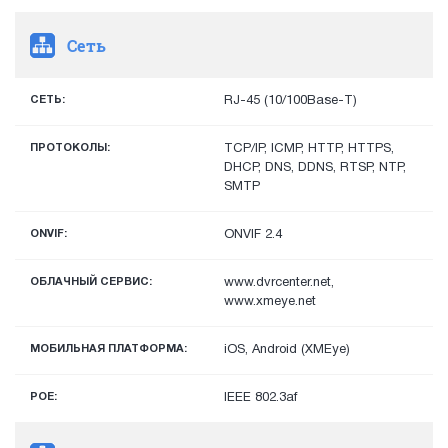
Сеть
СЕТЬ:
RJ-45 (10/100Base-T)
ПРОТОКОЛЫ:
TCP/IP, ICMP, HTTP, HTTPS,
DHCP, DNS, DDNS, RTSP, NTP,
SMTP
ONVIF:
ONVIF 2.4
ОБЛАЧНЫЙ СЕРВИС:
www.dvrcenter.net,
www.xmeye.net
МОБИЛЬНАЯ ПЛАТФОРМА:
iOS, Android (XMEye)
POE:
IEEE 802.3af