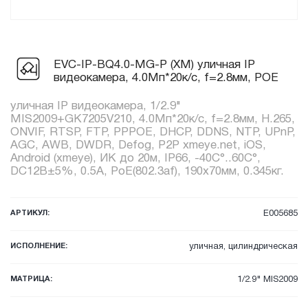
EVC-IP-BQ4.0-MG-P (XM) уличная IP
видеокамера, 4.0Мп*20к/с, f=2.8мм, POE
уличная IP видеокамера, 1/2.9"
MIS2009+GK7205V210, 4.0Мп*20к/с, f=2.8мм, H.265,
ONVIF, RTSP, FTP, PPPOE, DHCP, DDNS, NTP, UPnP,
AGC, AWB, DWDR, Defog, P2P xmeye.net, iOS,
Android (xmeye), ИК до 20м, IP66, -40C°..60C°,
DC12В±5%, 0.5А, PoE(802.3af), 190x70мм, 0.345кг.
АРТИКУЛ:
E005685
ИСПОЛНЕНИЕ:
уличная, цилиндрическая
МАТРИЦА:
1/2.9" MIS2009