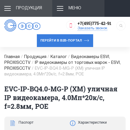
ПРОДУКЦИЯ
МЕНЮ
+7(495)775-42-91
Заказать звонок
ПЕРЕЙТИ В B2B-ПОРТАЛ
Главная
/
Продукция
/
Каталог
/
Видеокамеры ESVI,
PROXISCCTV
/
IP видеокамеры от торговых марок - ESVI,
PROXISCCTV
/
EVC-IP-BQ4.0-MG-P (XM) уличная IP
видеокамера, 4.0Мп*20к/с, f=2.8мм, POE
EVC-IP-BQ4.0-MG-P (XM) уличная
IP видеокамера, 4.0Мп*20к/с,
f=2.8мм, POE
Паспорт
Характеристики