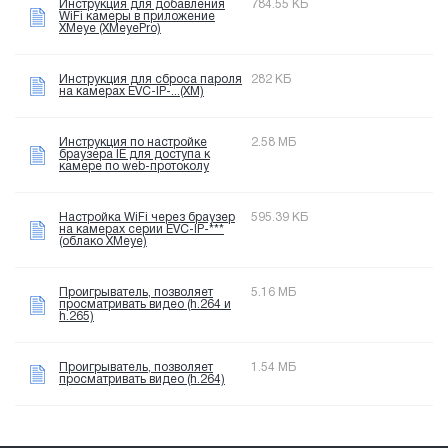
Инструкция для добавления
784.55 КБ
WiFi камеры в приложение
XMeye (XMeyePro)
Инструкция для сброса пароля
282 КБ
на камерах EVC-IP-...(XM)
Инструкция по настройке
2.58 МБ
браузера IE для доступа к
камере по web-протоколу
Настройка WiFi через браузер
595.39 КБ
на камерах серии EVC-IP-***
(облако XMeye)
Проигрыватель, позволяет
5.16 МБ
просматривать видео (h.264 и
h.265)
Проигрыватель, позволяет
1.54 МБ
просматривать видео (h.264)