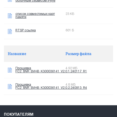
облачным сервисом IPeye
список совместимых карт
23 КБ
памяти
RTSP ссылка
601 Б
Название
Размер файла
Прошивка
4.92 МБ
FC2_8NR_BVHB_K300036141_V2.0.1.240117_R1
Прошивка
4.8 МБ
FC2_8NR_BVHB_K300036141_V2.0.2.240913_R4
ПОКУПАТЕЛЯМ