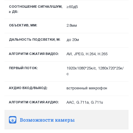
СООТНОШЕНИЕ СИГНАЛ/ШУМ,
≥60дБ
≥ ДБ:
ОБЪЕКТИВ, ММ:
2.8мм
ДАЛЬНОСТЬ ПОДСВЕТКИ, М:
до 20м
АЛГОРИТМ СЖАТИЯ ВИДЕО:
AVI, JPEG, H.264, H.265
ПЕРВЫЙ ПОТОК:
1920х1080*25к/с, 1280х720*25к/
с
АУДИО ВХОД/ВЫХОД:
встроенный микрофон
АЛГОРИТМ СЖАТИЯ АУДИО:
AAC, G.711a, G.711u
Возможности камеры