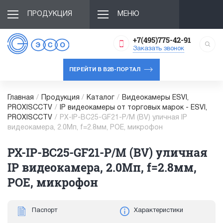
ПРОДУКЦИЯ
МЕНЮ
+7(495)775-42-91
Заказать звонок
ПЕРЕЙТИ В B2B-ПОРТАЛ
Главная
/
Продукция
/
Каталог
/
Видеокамеры ESVI,
PROXISCCTV
/
IP видеокамеры от торговых марок - ESVI,
PROXISCCTV
/
PX-IP-BC25-GF21-P/M (BV) уличная IP
видеокамера, 2.0Мп, f=2.8мм, POE, микрофон
PX-IP-BC25-GF21-P/M (BV) уличная
IP видеокамера, 2.0Мп, f=2.8мм,
POE, микрофон
Паспорт
Характеристики