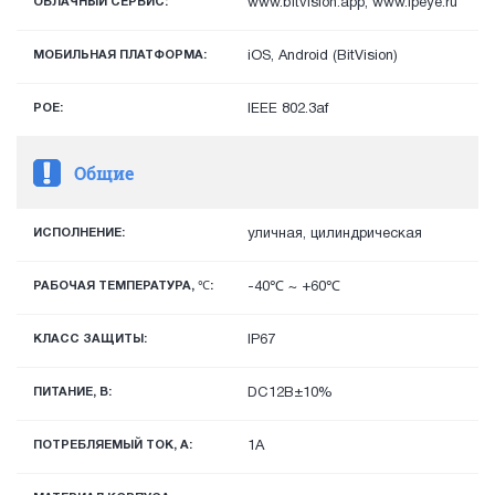
ОБЛАЧНЫЙ СЕРВИС:
www.bitvision.app, www.ipeye.ru
МОБИЛЬНАЯ ПЛАТФОРМА:
iOS, Android (BitVision)
POE:
IEEE 802.3af
Общие
ИСПОЛНЕНИЕ:
уличная, цилиндрическая
РАБОЧАЯ ТЕМПЕРАТУРА, ℃:
-40℃ ~ +60℃
КЛАСС ЗАЩИТЫ:
IP67
ПИТАНИЕ, В:
DC12В±10%
ПОТРЕБЛЯЕМЫЙ ТОК, А:
1А