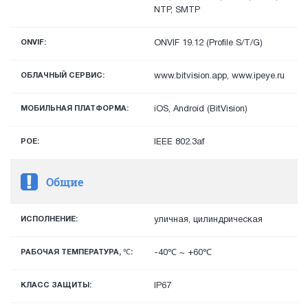
NTP, SMTP
ONVIF:
ONVIF 19.12 (Profile S/T/G)
ОБЛАЧНЫЙ СЕРВИС:
www.bitvision.app, www.ipeye.ru
МОБИЛЬНАЯ ПЛАТФОРМА:
iOS, Android (BitVision)
POE:
IEEE 802.3af
Общие
ИСПОЛНЕНИЕ:
уличная, цилиндрическая
РАБОЧАЯ ТЕМПЕРАТУРА, ℃:
-40℃ ~ +60℃
КЛАСС ЗАЩИТЫ:
IP67