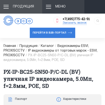
ПРОДУКЦИЯ
МЕНЮ
+7(495)775-42-91
Заказать звонок
ПЕРЕЙТИ В B2B-ПОРТАЛ
Главная
/
Продукция
/
Каталог
/
Видеокамеры ESVI,
PROXISCCTV
/
IP видеокамеры от торговых марок - ESVI,
PROXISCCTV
/
PX-IP-BC25-SN50-P/C-DL (BV) уличная IP
видеокамера, 5.0Мп, f=2.8мм, POE, SD
PX-IP-BC25-SN50-P/C-DL (BV)
уличная IP видеокамера, 5.0Мп,
f=2.8мм, POE, SD
Паспорт
Характеристики