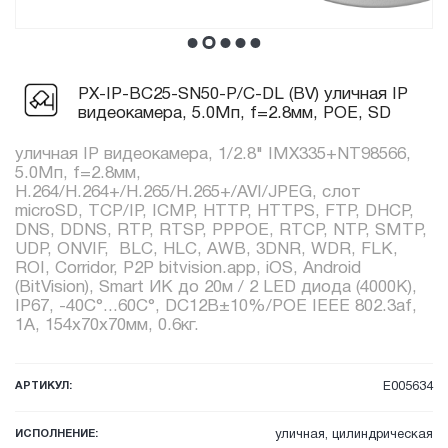
PX-IP-BC25-SN50-P/C-DL (BV) уличная IP
видеокамера, 5.0Мп, f=2.8мм, POE, SD
уличная IP видеокамера, 1/2.8" IMX335+NT98566,
5.0Мп, f=2.8мм,
H.264/H.264+/H.265/H.265+/AVI/JPEG, слот
microSD, TCP/IP, ICMP, HTTP, HTTPS, FTP, DHCP,
DNS, DDNS, RTP, RTSP, PPPOE, RTCP, NTP, SMTP,
UDP, ONVIF, BLC, HLC, AWB, 3DNR, WDR, FLK,
ROI, Corridor, P2P bitvision.app, iOS, Android
(BitVision), Smart ИК до 20м / 2 LED диода (4000K),
IP67, -40C°...60C°, DC12В±10%/POE IEEE 802.3af,
1А, 154x70x70мм, 0.6кг.
АРТИКУЛ:
E005634
ИСПОЛНЕНИЕ:
уличная, цилиндрическая