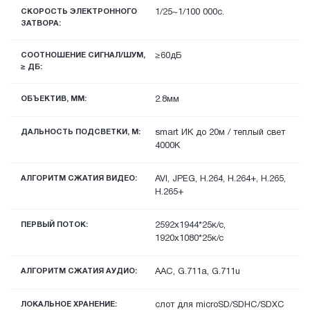
СКОРОСТЬ ЭЛЕКТРОННОГО
1/25~1/100 000с.
ЗАТВОРА:
СООТНОШЕНИЕ СИГНАЛ/ШУМ,
≥60дБ
≥ ДБ:
ОБЪЕКТИВ, ММ:
2.8мм
ДАЛЬНОСТЬ ПОДСВЕТКИ, М:
smart ИК до 20м / теплый свет
4000К
АЛГОРИТМ СЖАТИЯ ВИДЕО:
AVI, JPEG, H.264, H.264+, H.265,
H.265+
ПЕРВЫЙ ПОТОК:
2592x1944*25к/с,
1920х1080*25к/с
АЛГОРИТМ СЖАТИЯ АУДИО:
AAC, G.711a, G.711u
ЛОКАЛЬНОЕ ХРАНЕНИЕ:
слот для microSD/SDHC/SDXC