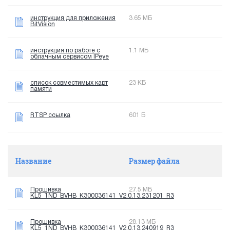
инструкция для приложения
3.65 МБ
BitVision
инструкция по работе с
1.1 МБ
облачным сервисом IPeye
список совместимых карт
23 КБ
памяти
RTSP ссылка
601 Б
Название
Размер файла
Прошивка
27.5 МБ
KL5_1ND_BVHB_K300036141_V2.0.13.231201_R3
Прошивка
28.13 МБ
KL5_1ND_BVHB_K300036141_V2.0.13.240919_R3