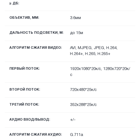
≥ ДБ:
ОБЪЕКТИВ, ММ:
3.6мм
ДАЛЬНОСТЬ ПОДСВЕТКИ, М:
до 15м
АЛГОРИТМ СЖАТИЯ ВИДЕО:
AVI, MJPEG, JPEG, H.264,
H.264+, H.265, H.265+
ПЕРВЫЙ ПОТОК:
1920х1080*20к/с, 1280х720*20к/
с
ВТОРОЙ ПОТОК:
720x480*25к/с
ТРЕТИЙ ПОТОК:
352х288*25к/с
АУДИО ВХОД/ВЫХОД:
+/-
АЛГОРИТМ СЖАТИЯ АУДИО:
G.711a