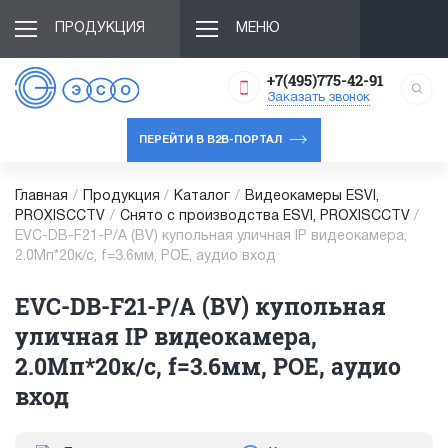
ПРОДУКЦИЯ
МЕНЮ
+7(495)775-42-91
Заказать звонок
ПЕРЕЙТИ В B2B-ПОРТАЛ
Главная
/
Продукция
/
Каталог
/
Видеокамеры ESVI,
PROXISCCTV
/
Снято с производства ESVI, PROXISCCTV
/
EVC-DB-F21-P/A (BV) купольная уличная IP видеокамера,
2.0Мп*20к/с, f=3.6мм, POE, аудио вход
EVC-DB-F21-P/A (BV) купольная
уличная IP видеокамера,
2.0Мп*20к/с, f=3.6мм, POE, аудио
вход