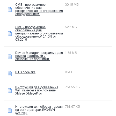
CMS - программное
30.15 МБ
обеспечение для
централизованного управления
оборудованием.
CMS - программное
52.3 МБ
обеспечение для
централизованного управления
оборудованием.V 3.1.0.9 от
03.2019
Device Manager программа для
1.65 МБ
поиска, настройки и
обновления прошивки.
RTSP ссылка
334 Б
Инструкция для добавления
784.55 КБ
WiFi камеры в приложение
XMeye (XMeyePro)
Инструкция для сброса пароля
781.67 КБ
на регистраторах EVD/EVN
(XMeye).