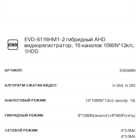
EVD-6116HM1-2 гибридный AHD
видеорегистратор, 16 каналов 1080N*12к/с,
1HDD
АРТИКУЛ:
E004689
АЛГОРИТМ СЖАТИЯ ВИДЕО:
H.264, H.265
АНАЛОГОВЫЙ РЕЖИМ:
16*1080N*12к/с (воспр. 16)
ГИБРИДНЫЙ РЕЖИМ:
8*1080N(аналог)+8*960P(сеть)
СЕТЕВОЙ РЕЖИМ:
4*5.0Мп
4*3.0Мп