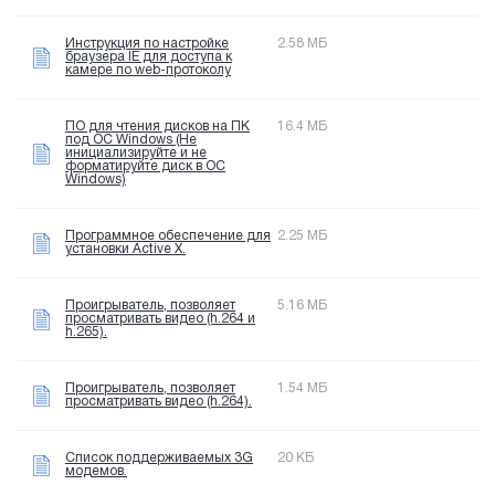
Инструкция по настройке
2.58 МБ
браузера IE для доступа к
камере по web-протоколу
ПО для чтения дисков на ПК
16.4 МБ
под OC Windows (Не
инициализируйте и не
форматируйте диск в OC
Windows)
Программное обеспечение для
2.25 МБ
установки Active X.
Проигрыватель, позволяет
5.16 МБ
просматривать видео (h.264 и
h.265).
Проигрыватель, позволяет
1.54 МБ
просматривать видео (h.264).
Список поддерживаемых 3G
20 КБ
модемов.