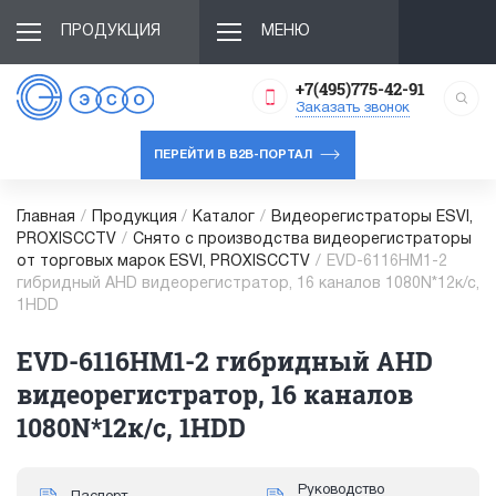
ПРОДУКЦИЯ
МЕНЮ
+7(495)775-42-91
Заказать звонок
ПЕРЕЙТИ В B2B-ПОРТАЛ
Главная
/
Продукция
/
Каталог
/
Видеорегистраторы ESVI,
PROXISCCTV
/
Снято с производства видеорегистраторы
от торговых марок ESVI, PROXISCCTV
/
EVD-6116HM1-2
гибридный AHD видеорегистратор, 16 каналов 1080N*12к/с,
1HDD
EVD-6116HM1-2 гибридный AHD
видеорегистратор, 16 каналов
1080N*12к/с, 1HDD
Руководство