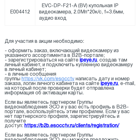
EVC-DP-F21-A (BV) купольная IP
E004412
видеокамера, 2.0Мп*20к/с, f=3.6мм,
аудио вход
Для участия в акции необходимо:
- оформить заказ, включающий видеокамеру из
указанного ассортимента в В2В-портале;
- зарегистрироваться на сайте
ipeye.ru
, создав там
личный кабинет, и подключить купленную видеокамеру
в личный кабинет;
- в личные сообщения
группы
https://vk.com/esocctv
написать дату и номер
заказа, логин личного кабинета на сайте
ipeye.ru
, e-mail,
на который после проверки будет отправлена
информация об активации карты.
Если вы являетесь партнером Группы
видеонаблюдения ЭСО и у вас есть профиль в B2B-
портале, воспользуйтесь этим профилем. Если у вас
нет партнерского профиля, зарегистрируйтесь и
получите
доступ:
https://b2b.esocctv.ru/clients/registration/
Если вы являетесь партнером Группы
видеонаблюдения ЭСО, вы можете предложить