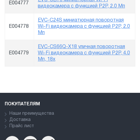
E004777
видеокамера с функцией P2P, 2.0 Мп
EVC-C24S миниатюрная поворотная
E004778
Wi-Fi видеокамера с функцией P2P, 2.0
Мп
EVC-CS66Q-X18 уличная поворотная
E004779
Wi-Fi видеокамера с функцией P2P, 4.0
Мп, 18x
ПОКУПАТЕЛЯМ
Наши преимущества
Доставка
Прайс лист