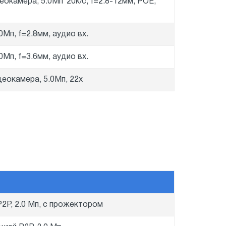
еокамера, 5.0Мп*20к/с, f=2.8-12мм, POE,
0Мп, f=2.8мм, аудио вх.
0Мп, f=3.6мм, аудио вх.
деокамера, 5.0Мп, 22x
P2P, 2.0 Мп, с прожектором