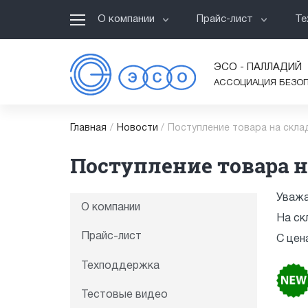
О компании
Прайс-лист
Те
ЭСО - ПАЛЛАДИЙ
АССОЦИАЦИЯ БЕЗО
Главная
/
Новости
/
Поступление товара на скла
Поступление товара н
Уважа
О компании
На ск
Прайс-лист
С цен
Техподдержка
Тестовые видео