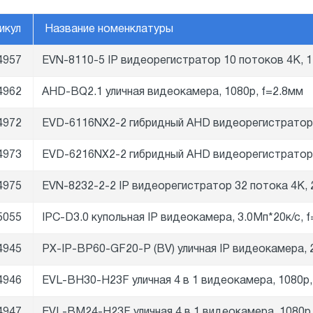
икул
Название номенклатуры
4957
EVN-8110-5 IP видеорегистратор 10 потоков 4K, 
4962
AHD-BQ2.1 уличная видеокамера, 1080p, f=2.8мм
4972
EVD-6116NX2-2 гибридный AHD видеорегистратор,
4973
EVD-6216NX2-2 гибридный AHD видеорегистратор,
4975
EVN-8232-2-2 IP видеорегистратор 32 потока 4K,
5055
IPC-D3.0 купольная IP видеокамера, 3.0Мп*20к/с, 
4945
PX-IP-BP60-GF20-P (BV) уличная IP видеокамера, 
4946
EVL-BH30-H23F уличная 4 в 1 видеокамера, 1080p,
4947
EVL-BM24-H23F уличная 4 в 1 видеокамера, 1080p