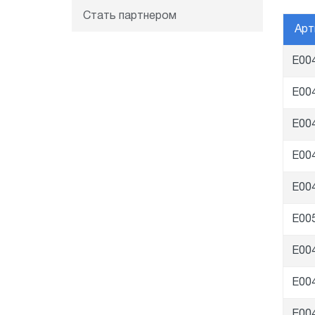
Стать партнером
Арт
E00
E00
E00
E00
E00
E00
E00
E00
E00