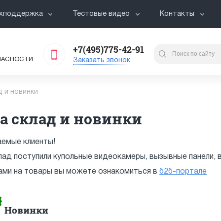
хподдержка
Тестовые видео
Контакты
+7(495)775-42-91
ПАСНОСТИ
Заказать звонок
д и новинки
а склад и новинки
емые клиенты!
лад поступили купольные видеокамеры, вызывные панели, 
ами на товары вы можете ознакомиться в
б2б-портале
Новинки