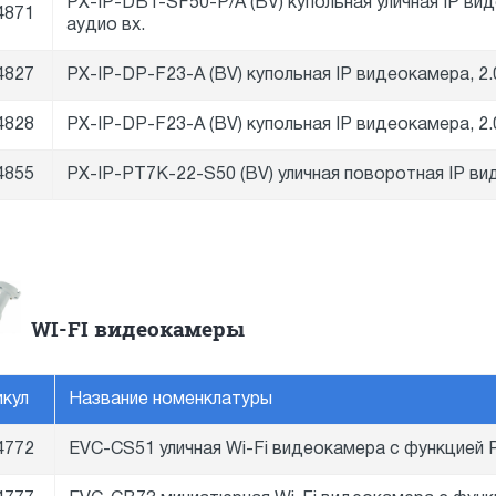
PX-IP-DBT-SF50-P/A (BV) купольная уличная IP вид
4871
аудио вх.
4827
PX-IP-DP-F23-A (BV) купольная IP видеокамера, 2.
4828
PX-IP-DP-F23-A (BV) купольная IP видеокамера, 2.
4855
PX-IP-PT7K-22-S50 (BV) уличная поворотная IP ви
WI-FI видеокамеры
икул
Название номенклатуры
4772
EVC-CS51 уличная Wi-Fi видеокамера с функцией 