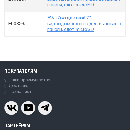
панели, слот microSD
EVJ-7(w) цветной 7"
E003262
видеодомофон на две вызывные
панели, слот microSD
ПОКУПАТЕЛЯМ
Наши преимущества
Доставка
Прайс лист
ПАРТНЁРАМ