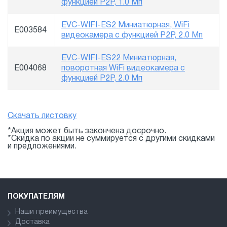
функцией P2P, 1.0 Мп
EVC-WIFI-ES2 Миниатюрная, WiFi
E003584
видеокамера с функцией P2P, 2.0 Мп
EVC-WIFI-ES22 Миниатюрная,
E004068
поворотная WiFi видеокамера с
функцией P2P, 2.0 Мп
Скачать листовку
*Акция может быть закончена досрочно.
*Скидка по акции не суммируется с другими скидками
и предложениями.
ПОКУПАТЕЛЯМ
Наши преимущества
Доставка