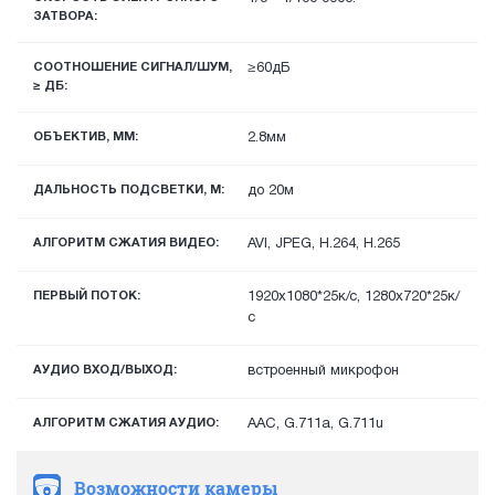
ЗАТВОРА:
СООТНОШЕНИЕ СИГНАЛ/ШУМ,
≥60дБ
≥ ДБ:
ОБЪЕКТИВ, ММ:
2.8мм
ДАЛЬНОСТЬ ПОДСВЕТКИ, М:
до 20м
АЛГОРИТМ СЖАТИЯ ВИДЕО:
AVI, JPEG, H.264, H.265
ПЕРВЫЙ ПОТОК:
1920х1080*25к/с, 1280х720*25к/
с
АУДИО ВХОД/ВЫХОД:
встроенный микрофон
АЛГОРИТМ СЖАТИЯ АУДИО:
AAC, G.711a, G.711u
Возможности камеры