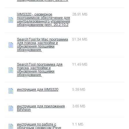
iVMS320 - серверное
28.91 МБ
программное обеспечение для
централизованного управления
оборудованием (win). 20.2.10.2
SearchTool for Mac программа
51.34 МБ
для поиска, настройки и
обновления прошивки
оборудования.
SearchTool программа для
11.49 МБ
поиска, настройки и
обновления прошивки
оборудования.
инструкция для iVMS320
5.39 МБ
инструкция для приложения
3.65 МБ
BitVision
инструкция по работе с
1.1 МБ
облачным сервисом IPeye