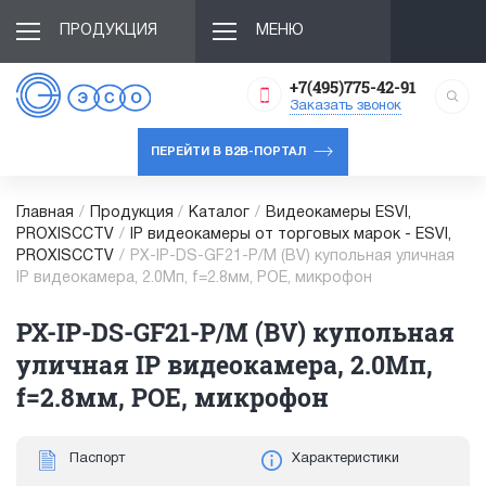
ПРОДУКЦИЯ
МЕНЮ
+7(495)775-42-91
Заказать звонок
ПЕРЕЙТИ В B2B-ПОРТАЛ
Главная
/
Продукция
/
Каталог
/
Видеокамеры ESVI,
PROXISCCTV
/
IP видеокамеры от торговых марок - ESVI,
PROXISCCTV
/
PX-IP-DS-GF21-P/M (BV) купольная уличная
IP видеокамера, 2.0Мп, f=2.8мм, POE, микрофон
PX-IP-DS-GF21-P/M (BV) купольная
уличная IP видеокамера, 2.0Мп,
f=2.8мм, POE, микрофон
Паспорт
Характеристики