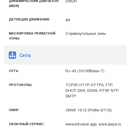
ДИНАМИЧЕСКИЙ ДИАПАЗОН
DWDR
(WDR):
ДЕТЕКЦИЯ ДВИЖЕНИЯ:
да
МАСКИРОВКА ПРИВАТНОЙ
3 прямоугольных зоны
ЗОНЫ:
Сеть
СЕТЬ:
RJ-45 (10/100Base-T)
ПРОТОКОЛЫ:
TCP/IP, HTTP, HTTPS, FTP,
DHCP, DNS, DDNS, RTSP, NTP,
SMTP
ONVIF:
ONVIF 19.12 (Profile S/T/G)
ОБЛАЧНЫЙ СЕРВИС:
www.bitvision.app, www.ipeye.ru