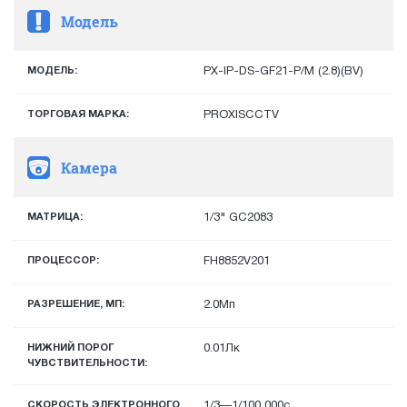
Модель
МОДЕЛЬ:
PX-IP-DS-GF21-P/M (2.8)(BV)
ТОРГОВАЯ МАРКА:
PROXISCCTV
Камера
МАТРИЦА:
1/3" GC2083
ПРОЦЕССОР:
FH8852V201
РАЗРЕШЕНИЕ, МП:
2.0Мп
НИЖНИЙ ПОРОГ
0.01Лк
ЧУВСТВИТЕЛЬНОСТИ:
СКОРОСТЬ ЭЛЕКТРОННОГО
1/3—1/100 000с.