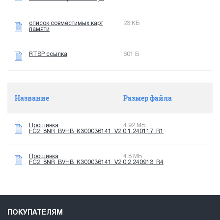
список совместимых карт
23 КБ
памяти
RTSP ссылка
601 Б
Название
Размер файла
Прошивка
4.92 МБ
FC2_8NR_BVHB_K300036141_V2.0.1.240117_R1
Прошивка
4.8 МБ
FC2_8NR_BVHB_K300036141_V2.0.2.240913_R4
ПОКУПАТЕЛЯМ