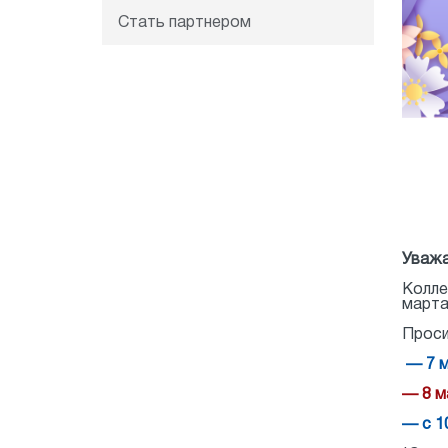
Стать партнером
Уважа
Колле
марта
Проси
— 7 м
— 8 м
— с 1